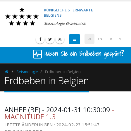
KÖNIGLICHE STERNWARTE
BELGIENS
Seismologie-Gravimetrie
DE
EN
FR
NL
Haben Sie ein Erdbeben gespürt?
Seismologie
Erdbeben in Belgien
Homepage
Erdbeben in Belgien
ANHEE (BE) - 2024-01-31 10:30:09
-
MAGNITUDE 1.3
LETZTE ÄNDERUNGEN : 2024-02-23 15:51:47