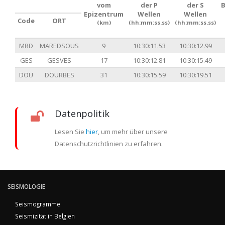
vom
der P
der S
Epizentrum
Wellen
Wellen
Code
ORT
(km)
(hh:mm:ss.ss)
(hh:mm:ss.ss)
MRD
MAREDSOUS
9
10:30:11.53
10:30:12.99
GES
GESVES
17
10:30:12.81
10:30:15.49
DOU
DOURBES
31
10:30:15.59
10:30:19.51
Datenpolitik
Lesen Sie
hier
, um mehr über unsere
Datenschutzrichtlinien zu erfahren.
SEISMOLOGIE
Seismogramme
Seismizität in Belgien