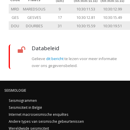
(km)
(hh:mm:ss.ss)
(hh:mm:ss.ss)
MRD
MAREDSOUS
9
10:30:11.53
10:30:12.99
GES
GESVES
17
10:30:12.81
10:30:15.49
DOU
DOURBES
31
10:30:15.59
10:30:19.51
Databeleid
Gelieve
dit bericht
te lezen voor meer informatie
over ons gegevensbeleid.
SEISMOLOGIE
Seismogrammen
Seismiciteit in België
Internet macroseismische enquêtes
Andere types van seismische gebeurtenissen
Wereldwijde seismiciteit