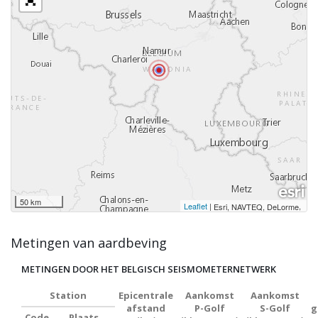
50 km
Leaflet
|
,
Esri, NAVTEQ, DeLorme
Metingen van aardbeving
METINGEN DOOR HET BELGISCH SEISMOMETERNETWERK
Station
Epicentrale
Aankomst
Aankomst
afstand
P-Golf
S-Golf
g
Code
Plaats