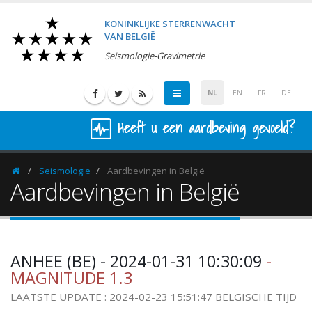
KONINKLIJKE STERRENWACHT
VAN BELGIË
Seismologie-Gravimetrie
NL
EN
FR
DE
Heeft u een aardbeving gevoeld?
Seismologie
Aardbevingen in België
Homepage
Aardbevingen in België
ANHEE (BE) - 2024-01-31 10:30:09
-
MAGNITUDE 1.3
LAATSTE UPDATE : 2024-02-23 15:51:47 BELGISCHE TIJD