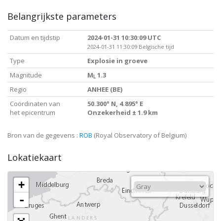
Belangrijkste parameters
Datum en tijdstip
2024-01-31 10:30:09 UTC
2024-01-31 11:30:09 Belgische tijd
Type
Explosie in groeve
Magnitude
M
1.3
L
Regio
ANHEE (BE)
Coördinaten van
50.300° N, 4.895° E
het epicentrum
Onzekerheid ± 1.9 km
Bron van de gegevens :
ROB
(Royal Observatory of Belgium)
Lokatiekaart
+
-