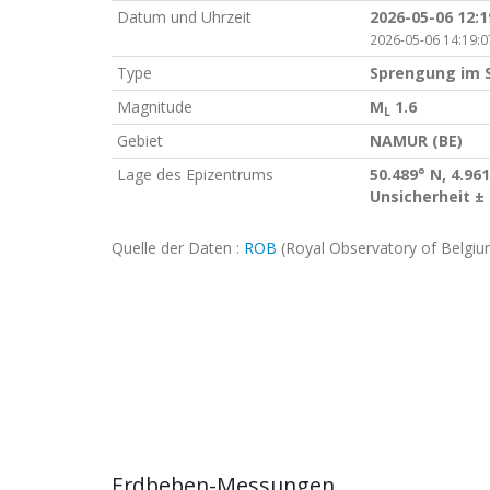
Datum und Uhrzeit
2026-05-06 12:
2026-05-06 14:19:0
Type
Sprengung im 
Magnitude
M
1.6
L
Gebiet
NAMUR (BE)
Lage des Epizentrums
50.489° N, 4.961
Unsicherheit ±
Quelle der Daten :
ROB
(Royal Observatory of Belgiu
Erdbeben-Messungen