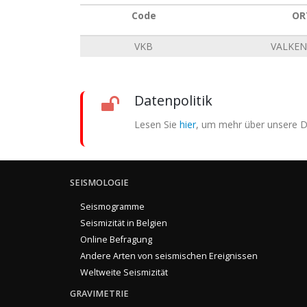
Code
OR
VKB
VALKE
Datenpolitik
Lesen Sie
hier
, um mehr über unsere Da
SEISMOLOGIE
Seismogramme
Seismizität in Belgien
Online Befragung
Andere Arten von seismischen Ereignissen
Weltweite Seismizität
GRAVIMETRIE