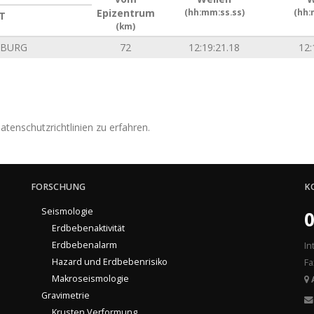
Epizentrum
(hh:mm:ss.ss)
(hh:
T
(km)
NBURG
72
12:19:21.18
12:
tenschutzrichtlinien zu erfahren.
FORSCHUNG
K
Seismologie
0
Erdbebenaktivität
Erdbebenalarm
In
Hazard und Erdbebenrisiko
Fa
Makroseismologie
Gravimetrie
Krusten Verformung