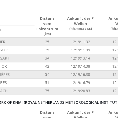
Distanz
Ankunft der P
Anku
vom
Wellen
W
Epizentrum
(hh:mm:ss.ss)
(hh:
T
(km)
IER
25
12:19:11.32
12:
SOUS
25
12:19:11.99
12:
SSART
34
12:19:13.14
12:
FORT
42
12:19:14.38
12:
IÈRES
54
12:19:16.38
12:
BES
51
12:19:16.79
12:
ACH
75
12:19:20.83
12:
RK OF KNMI (ROYAL NETHERLANDS METEOROLOGICAL INSTITUT
Distanz
Ankunft der P
Anku
vom
Wellen
W