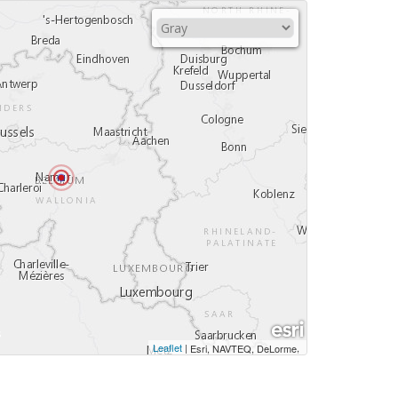
Leaflet
|
,
Esri, NAVTEQ, DeLorme