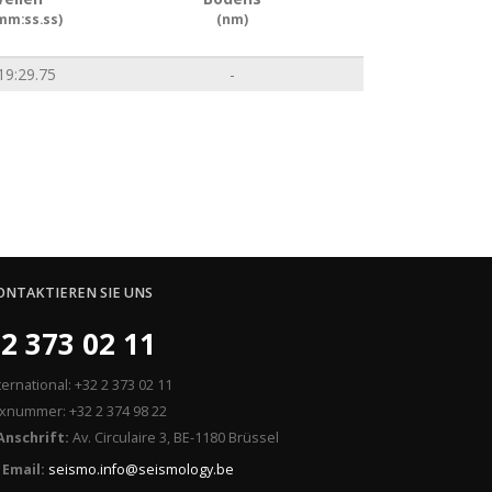
mm:ss.ss)
(nm)
19:29.75
-
ONTAKTIEREN SIE UNS
2 373 02 11
ternational: +32 2 373 02 11
xnummer: +32 2 374 98 22
Anschrift:
Av. Circulaire 3, BE-1180 Brüssel
Email:
seismo.info@seismology.be