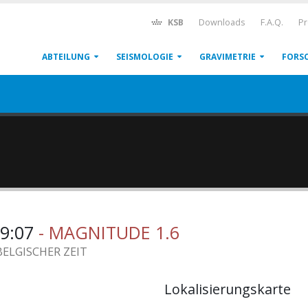
KSB
Downloads
F.A.Q.
Pr
ABTEILUNG
SEISMOLOGIE
GRAVIMETRIE
FORS
19:07
- MAGNITUDE 1.6
BELGISCHER ZEIT
Lokalisierungskarte