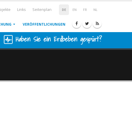
ojekte
Links
Seitenplan
DE
EN
FR
NL
CHUNG
VERÖFFENTLICHUNGEN
Haben Sie ein Erdbeben gespürt?