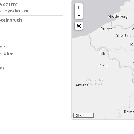
19:07 UTC
+
7 Belgischer Zeit
-
Steinbruch
° E
 1.4 km
m)
50 km