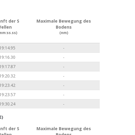
nft der S
Maximale Bewegung des
ellen
Bodens
mm:ss.ss)
(nm)
19:14.95
-
19:16.30
-
19:17.87
-
19:20.32
-
19:23.42
-
19:23.57
-
19:30.24
-
E)
nft der S
Maximale Bewegung des
ellen
Bodens