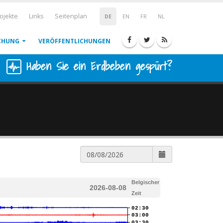
ojekte
Links
Seitenplan
DE
EN
FR
NL
CHUNG
VERÖFFENTLICHUNGEN
Haben Sie ein Erdbeben gespürt?
Belgischer
2026-08-08
Zeit
02:30
03:00
03:30