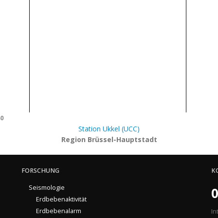
40
Station Ukkel (UCC)
Region Brüssel-Hauptstadt
FORSCHUNG
K
Seismologie
0
Erdbebenaktivität
Erdbebenalarm
In