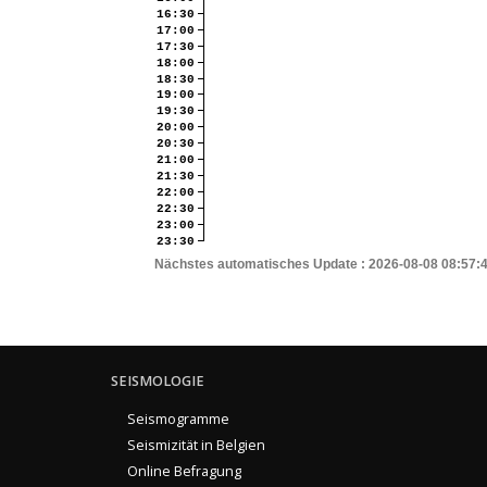
16:30
17:00
17:30
18:00
18:30
19:00
19:30
20:00
20:30
21:00
21:30
22:00
22:30
23:00
23:30
Nächstes automatisches Update :
2026-08-08 08:57:
SEISMOLOGIE
Seismogramme
Seismizität in Belgien
Online Befragung