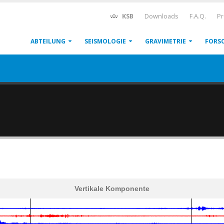
KSB
Downloads
F.A.Q.
Pr
ABTEILUNG
SEISMOLOGIE
GRAVIMETRIE
FORS
Vertikale Komponente
600
1,200