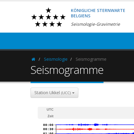
KÖNIGLICHE STERNWARTE
BELGIENS
Seismologie-Gravimetrie
Seismologie
Seismogramme
Homepage
Seismogramme
Station Ukkel
(UCC)
UTC
Zeit
00:00
00:30
01:00