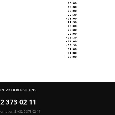
19:00
19:30
20:00
20:30
21:00
21:30
22:00
22:30
23:00
23:30
00:00
00:30
01:00
01:30
02:00
ONTAKTIEREN SIE UNS
2 373 02 11
ternational: +32 2 373 02 11