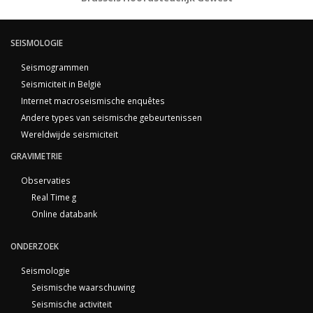
SEISMOLOGIE
Seismogrammen
Seismiciteit in België
Internet macroseismische enquêtes
Andere types van seismische gebeurtenissen
Wereldwijde seismiciteit
GRAVIMETRIE
Observaties
Real Time g
Online databank
ONDERZOEK
Seismologie
Seismische waarschuwing
Seismische activiteit