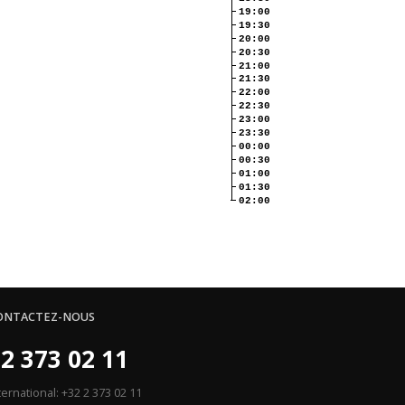
19:00
19:30
20:00
20:30
21:00
21:30
22:00
22:30
23:00
23:30
00:00
00:30
01:00
01:30
02:00
ONTACTEZ-NOUS
2 373 02 11
ternational: +32 2 373 02 11