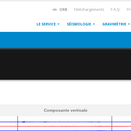
ORB
Téléchargements
F.A.Q.
Pr
LE SERVICE
SÉISMOLOGIE
GRAVIMÉTRIE
Composante verticale
600
1,200