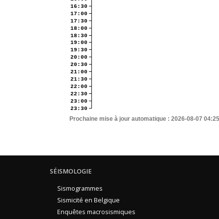
16:30
17:00
17:30
18:00
18:30
19:00
19:30
20:00
20:30
21:00
21:30
22:00
22:30
23:00
23:30
Prochaine mise à jour automatique :
2026-08-07 04:2
SÉISMOLOGIE
Sismogrammes
Sismicité en Belgique
Enquêtes macrosismiques