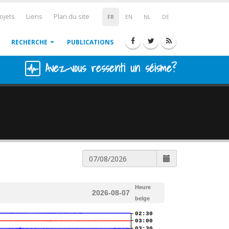
ojets
Liens
Plan du site
FR
EN
NL
DE
RECHERCHE
PUBLICATIONS
Avez-vous ressenti un séisme?
Heure
2026-08-07
belge
02:30
03:00
03:30