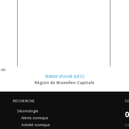
5:40
Station d'Uccle (UCC)
Région de Bruxelles-Capitale
RECHERCHE
C
Séismologie
0
Alerte sismique
Activité sismique
In