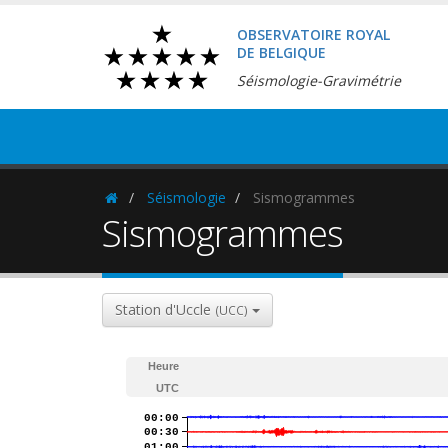
OBSERVATOIRE ROYAL
DE BELGIQUE
Séismologie-Gravimétrie
Séismologie
Sismogrammes
Homepage
Sismogrammes
Station d'Uccle
(UCC)
Heure
UTC
00:00
00:30
01:00