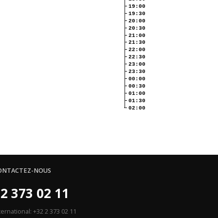
19:00
19:30
20:00
20:30
21:00
21:30
22:00
22:30
23:00
23:30
00:00
00:30
01:00
01:30
02:00
ONTACTEZ-NOUS
2 373 02 11
ternational: +32 2 373 02 11