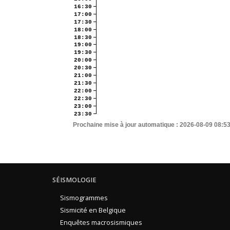
16:30
17:00
17:30
18:00
18:30
19:00
19:30
20:00
20:30
21:00
21:30
22:00
22:30
23:00
23:30
Prochaine mise à jour automatique :
2026-08-09 08:5
SÉISMOLOGIE
Sismogrammes
Sismicité en Belgique
Enquêtes macrosismiques