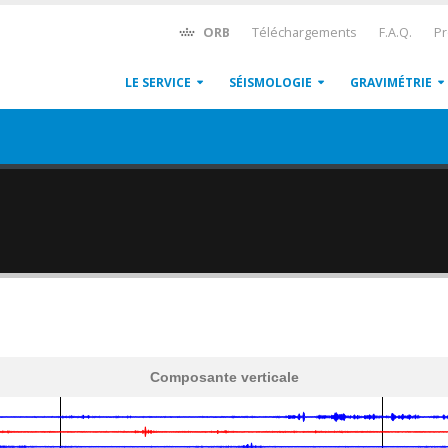
ORB
Téléchargements
F.A.Q.
Pr
LE SERVICE
SÉISMOLOGIE
GRAVIMÉTRIE
Composante verticale
600
1,200