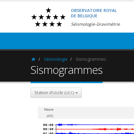
OBSERVATOIRE ROYAL
DE BELGIQUE
Séismologie-Gravimétrie
Séismologie
Sismogrammes
Homepage
Sismogrammes
Station d'Uccle
(UCC)
Heure
UTC
00:00
00:30
01:00