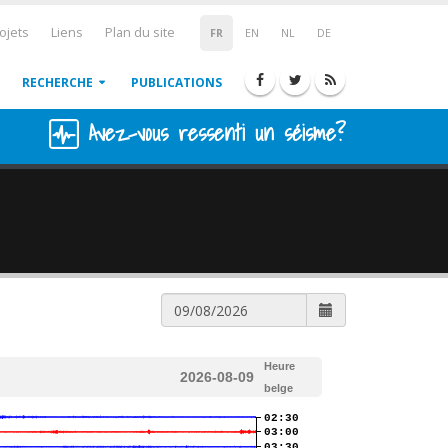
ojets
Liens
Plan du site
FR
EN
NL
DE
RECHERCHE
PUBLICATIONS
Avez-vous ressenti un séisme?
Heure
2026-08-09
belge
02:30
03:00
03:30