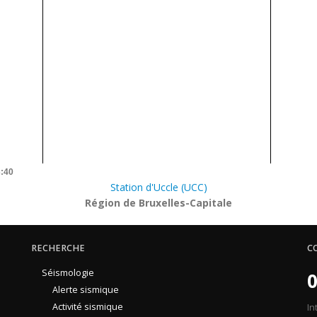
3:40
Station d'Uccle (UCC)
Région de Bruxelles-Capitale
RECHERCHE
C
Séismologie
0
Alerte sismique
Activité sismique
In