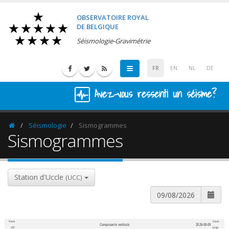
OBSERVATOIRE ROYAL
DE BELGIQUE
Séismologie-Gravimétrie
FR
EN
NL
DE
Avez-vous ressenti un séisme?
Séismologie
Sismogrammes
Homepage
Sismogrammes
Station d'Uccle
(UCC)
Heure
Heure
Composante verticale
2026-08-09
600
1,200
UTC
belge