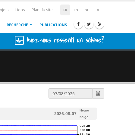
ojets
Liens
Plan du site
FR
EN
NL
DE
RECHERCHE
PUBLICATIONS
Avez-vous ressenti un séisme?
Heure
2026-08-07
belge
02:30
03:00
03:30