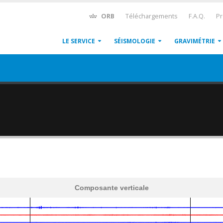
ORB
Téléchargements
F.A.Q.
Pr
LE SERVICE
SÉISMOLOGIE
GRAVIMÉTRIE
Composante verticale
600
1,200