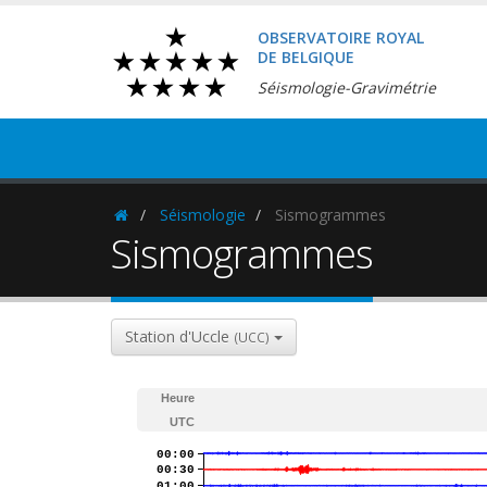
OBSERVATOIRE ROYAL
DE BELGIQUE
Séismologie-Gravimétrie
Séismologie
Sismogrammes
Homepage
Sismogrammes
Station d'Uccle
(UCC)
Heure
UTC
00:00
00:30
01:00