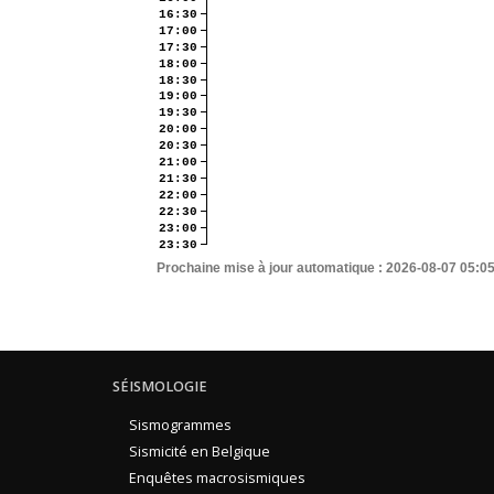
16:30
17:00
17:30
18:00
18:30
19:00
19:30
20:00
20:30
21:00
21:30
22:00
22:30
23:00
23:30
Prochaine mise à jour automatique :
2026-08-07 05:0
SÉISMOLOGIE
Sismogrammes
Sismicité en Belgique
Enquêtes macrosismiques