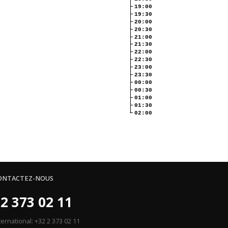
19:00
19:30
20:00
20:30
21:00
21:30
22:00
22:30
23:00
23:30
00:00
00:30
01:00
01:30
02:00
ONTACTEZ-NOUS
2 373 02 11
ternational: +32 2 373 02 11