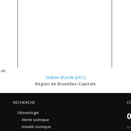
5:40
Station d'Uccle (UCC)
Région de Bruxelles-Capitale
RECHERCHE
C
Séismologie
0
Alerte sismique
Activité sismique
In