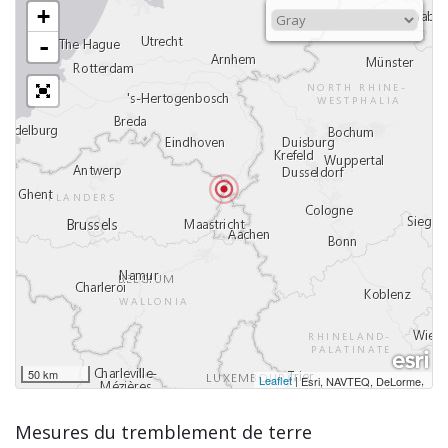
+
-
50 km
Leaflet
|
,
Esri, NAVTEQ, DeLorme
Mesures du tremblement de terre