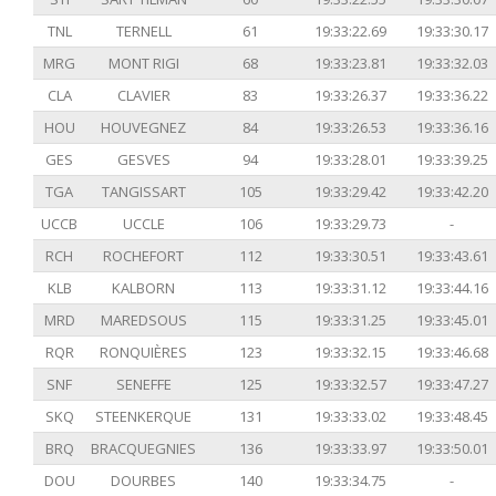
TNL
TERNELL
61
19:33:22.69
19:33:30.17
MRG
MONT RIGI
68
19:33:23.81
19:33:32.03
CLA
CLAVIER
83
19:33:26.37
19:33:36.22
HOU
HOUVEGNEZ
84
19:33:26.53
19:33:36.16
GES
GESVES
94
19:33:28.01
19:33:39.25
TGA
TANGISSART
105
19:33:29.42
19:33:42.20
UCCB
UCCLE
106
19:33:29.73
-
RCH
ROCHEFORT
112
19:33:30.51
19:33:43.61
KLB
KALBORN
113
19:33:31.12
19:33:44.16
MRD
MAREDSOUS
115
19:33:31.25
19:33:45.01
RQR
RONQUIÈRES
123
19:33:32.15
19:33:46.68
SNF
SENEFFE
125
19:33:32.57
19:33:47.27
SKQ
STEENKERQUE
131
19:33:33.02
19:33:48.45
BRQ
BRACQUEGNIES
136
19:33:33.97
19:33:50.01
DOU
DOURBES
140
19:33:34.75
-