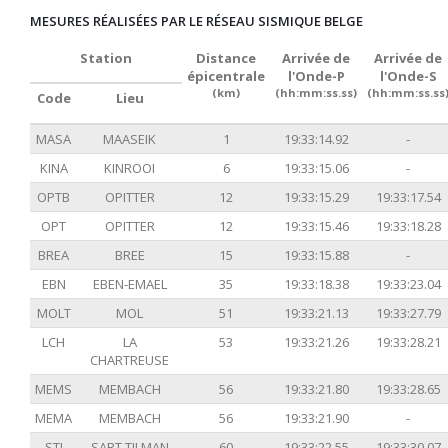
MESURES RÉALISÉES PAR LE RÉSEAU SISMIQUE BELGE
Station
Distance
Arrivée de
Arrivée de
épicentrale
l'Onde-P
l'Onde-S
(km)
(hh:mm:ss.ss)
(hh:mm:ss.ss
Code
Lieu
MASA
MAASEIK
1
19:33:14.92
-
KINA
KINROOI
6
19:33:15.06
-
OPTB
OPITTER
12
19:33:15.29
19:33:17.54
OPT
OPITTER
12
19:33:15.46
19:33:18.28
BREA
BREE
15
19:33:15.88
-
EBN
EBEN-EMAEL
35
19:33:18.38
19:33:23.04
MOLT
MOL
51
19:33:21.13
19:33:27.79
LCH
LA
53
19:33:21.26
19:33:28.21
CHARTREUSE
MEMS
MEMBACH
56
19:33:21.80
19:33:28.65
MEMA
MEMBACH
56
19:33:21.90
-
STI
SART TILMAN
60
19:33:22.55
19:33:30.07