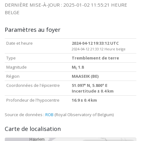
DERNIÈRE MISE-À-JOUR : 2025-01-02 11:55:21 HEURE
BELGE
Paramètres au foyer
Date et heure
2024-04-12 19:33:12 UTC
2024-04-12 21:33:12 Heure belge
Type
Tremblement de terre
Magnitude
M
1.8
L
Région
MAASEIK (BE)
Coordonnées de l'épicentre
51.097° N, 5.800° E
Incertitude ± 0.4 km
Profondeur de l'hypocentre
16.9 ± 0.4 km
Source de données :
ROB
(Royal Observatory of Belgium)
Carte de localisation