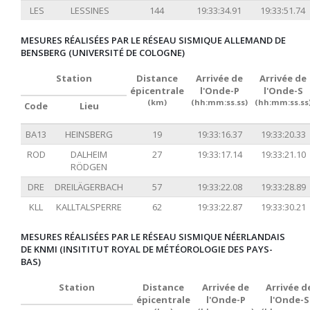
LES
LESSINES
144
19:33:34.91
19:33:51.74
MESURES RÉALISÉES PAR LE RÉSEAU SISMIQUE ALLEMAND DE
BENSBERG (UNIVERSITÉ DE COLOGNE)
Station
Distance
Arrivée de
Arrivée de
épicentrale
l'Onde-P
l'Onde-S
(km)
(hh:mm:ss.ss)
(hh:mm:ss.ss
Code
Lieu
BA13
HEINSBERG
19
19:33:16.37
19:33:20.33
ROD
DALHEIM
27
19:33:17.14
19:33:21.10
RÖDGEN
DRE
DREILÄGERBACH
57
19:33:22.08
19:33:28.89
KLL
KALLTALSPERRE
62
19:33:22.87
19:33:30.21
MESURES RÉALISÉES PAR LE RÉSEAU SISMIQUE NÉERLANDAIS
DE KNMI (INSITITUT ROYAL DE MÉTÉOROLOGIE DES PAYS-
BAS)
Station
Distance
Arrivée de
Arrivée d
épicentrale
l'Onde-P
l'Onde-S