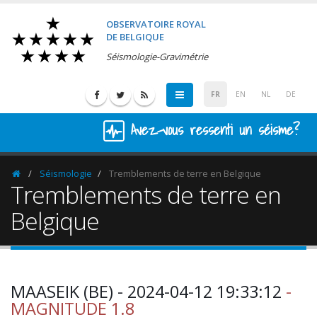
OBSERVATOIRE ROYAL
DE BELGIQUE
Séismologie-Gravimétrie
FR
EN
NL
DE
Avez-vous ressenti un séisme?
Séismologie
Tremblements de terre en Belgique
Homepage
Tremblements de terre en
Belgique
MAASEIK (BE) - 2024-04-12 19:33:12
-
MAGNITUDE 1.8