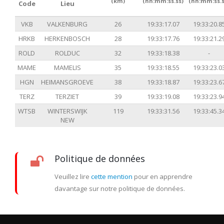
(km)
(hh:mm:ss.ss)
(hh:mm:ss.s
Code
Lieu
VKB
VALKENBURG
26
19:33:17.07
19:33:20.8
HRKB
HERKENBOSCH
28
19:33:17.76
19:33:21.2
ROLD
ROLDUC
32
19:33:18.38
-
MAME
MAMELIS
35
19:33:18.55
19:33:23.0
HGN
HEIMANSGROEVE
38
19:33:18.87
19:33:23.6
TERZ
TERZIET
39
19:33:19.08
19:33:23.9
WTSB
WINTERSWIJK
119
19:33:31.56
19:33:45.3
NEW
Politique de données
Veuillez lire
cette mention
pour en apprendre
davantage sur notre politique de données.