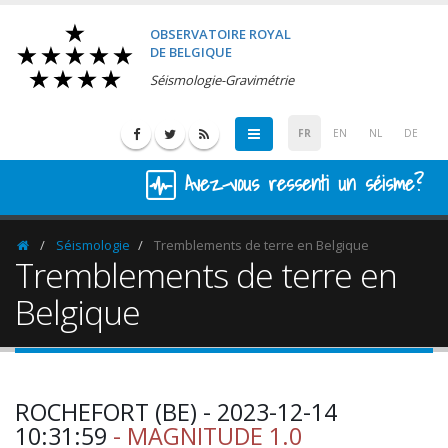
OBSERVATOIRE ROYAL
DE BELGIQUE
Séismologie-Gravimétrie
FR
EN
NL
DE
Avez-vous ressenti un séisme?
Séismologie
Tremblements de terre en Belgique
Homepage
Tremblements de terre en
Belgique
ROCHEFORT (BE) - 2023-12-14
10:31:59
- MAGNITUDE 1.0