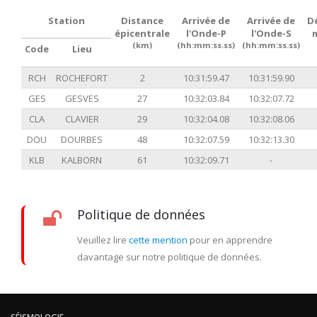
Station
Distance
Arrivée de
Arrivée de
D
épicentrale
l'Onde-P
l'Onde-S
(km)
(hh:mm:ss.ss)
(hh:mm:ss.ss)
Code
Lieu
RCH
ROCHEFORT
2
10:31:59.47
10:31:59.90
GES
GESVES
27
10:32:03.84
10:32:07.72
CLA
CLAVIER
29
10:32:04.08
10:32:08.06
DOU
DOURBES
48
10:32:07.59
10:32:13.30
KLB
KALBORN
61
10:32:09.71
-
Politique de données
Veuillez lire
cette mention
pour en apprendre
davantage sur notre politique de données.