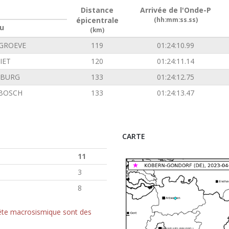
Distance
Arrivée de l'Onde-P
épicentrale
(hh:mm:ss.ss)
u
(km)
GROEVE
119
01:24:10.99
IET
120
01:24:11.14
NBURG
133
01:24:12.75
BOSCH
133
01:24:13.47
CARTE
11
3
8
quête macrosismique sont des