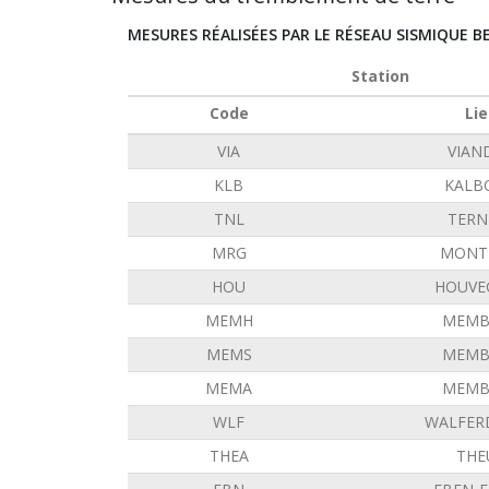
MESURES RÉALISÉES PAR LE RÉSEAU SISMIQUE B
Station
Code
Lie
VIA
VIAN
KLB
KALB
TNL
TERN
MRG
MONT 
HOU
HOUVE
MEMH
MEMB
MEMS
MEMB
MEMA
MEMB
WLF
WALFER
THEA
THE