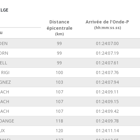
ELGE
Distance
Arrivée de l'Onde-P
épicentrale
(hh:mm:ss.ss)
u
(km)
DEN
99
01:24:07.00
ORN
99
01:24:07.19
ELL
99
01:24:07.61
RIGI
100
01:24:07.76
GNEZ
103
01:24:07.94
ACH
107
01:24:09.11
ACH
107
01:24:09.15
ACH
107
01:24:09.42
DANGE
118
01:24:09.78
UX
120
01:24:11.14