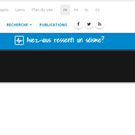
ojets
Liens
Plan du site
FR
EN
NL
DE
RECHERCHE
PUBLICATIONS
Avez-vous ressenti un séisme?