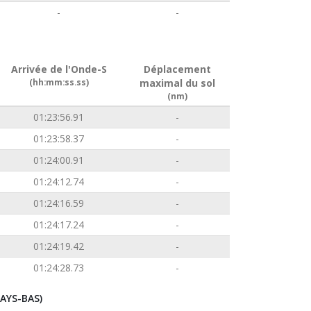
-
-
Arrivée de l'Onde-S
Déplacement
(hh:mm:ss.ss)
maximal du sol
(nm)
01:23:56.91
-
01:23:58.37
-
01:24:00.91
-
01:24:12.74
-
01:24:16.59
-
01:24:17.24
-
01:24:19.42
-
01:24:28.73
-
AYS-BAS)