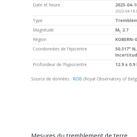
Date et heure
2023-04-1
2023-04-18 
Type
Tremblem
Magnitude
M
2.7
L
Région
KOBERN-G
Coordonnées de l'épicentre
50.317° N,
Incertitu
Profondeur de l'hypocentre
12.9 ± 0.9
Source de données :
ROB
(Royal Observatory of Bel
Mesures du tremblement de terre