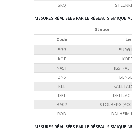
SKQ
STEENK
MESURES RÉALISÉES PAR LE RÉSEAU SISMIQUE 
Station
Code
Lie
BGG
BURG 
KOE
KÖP
NAST
IGS NAS
BNS
BENS
KLL
KALLTAL
DRE
DREILÄG
BA02
STOLBERG (AC
ROD
DALHEIM
MESURES RÉALISÉES PAR LE RÉSEAU SISMIQUE N