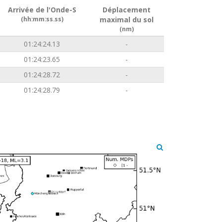
Arrivée de l'Onde-S
Déplacement
(hh:mm:ss.ss)
maximal du sol
(nm)
01:24:24.13
-
01:24:23.65
-
01:24:28.72
-
01:24:28.79
-