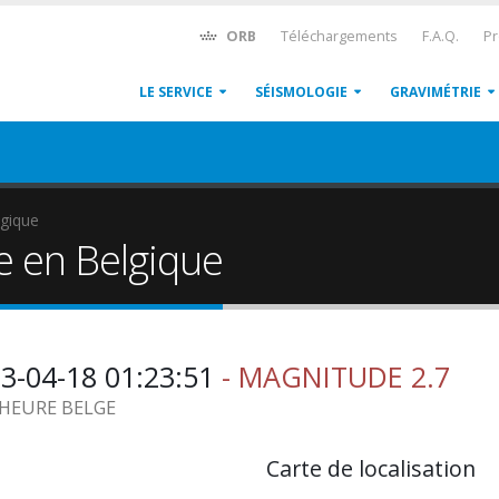
ORB
Téléchargements
F.A.Q.
Pr
LE SERVICE
SÉISMOLOGIE
GRAVIMÉTRIE
gique
e en Belgique
-04-18 01:23:51
- MAGNITUDE 2.7
6 HEURE BELGE
Carte de localisation