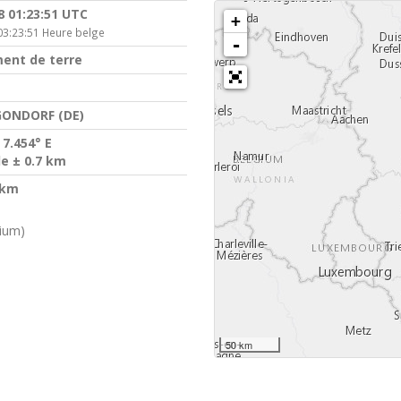
8 01:23:51 UTC
+
03:23:51 Heure belge
-
ent de terre
ONDORF (DE)
 7.454° E
de ± 0.7 km
 km
gium)
50 km