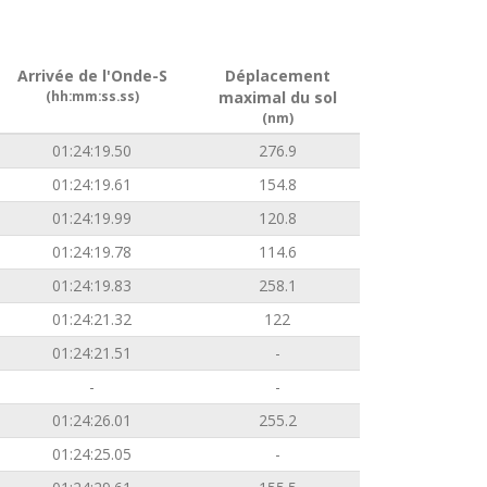
Arrivée de l'Onde-S
Déplacement
(hh:mm:ss.ss)
maximal du sol
(nm)
01:24:19.50
276.9
01:24:19.61
154.8
01:24:19.99
120.8
01:24:19.78
114.6
01:24:19.83
258.1
01:24:21.32
122
01:24:21.51
-
-
-
01:24:26.01
255.2
01:24:25.05
-