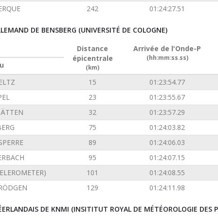
ERQUE
242
01:24:27.51
ALLEMAND DE BENSBERG (UNIVERSITÉ DE COLOGNE)
Distance
Arrivée de l'Onde-P
épicentrale
(hh:mm:ss.ss)
u
(km)
ELTZ
15
01:23:54.77
PEL
23
01:23:55.67
TÄTTEN
32
01:23:57.29
BERG
75
01:24:03.82
SPERRE
89
01:24:06.03
ERBACH
95
01:24:07.15
CELEROMETER)
101
01:24:08.55
 RÖDGEN
129
01:24:11.98
ÉERLANDAIS DE KNMI (INSITITUT ROYAL DE MÉTÉOROLOGIE DES P