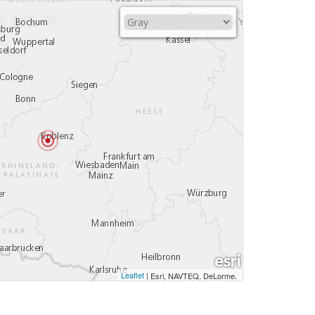
Leaflet
|
,
Esri, NAVTEQ, DeLorme