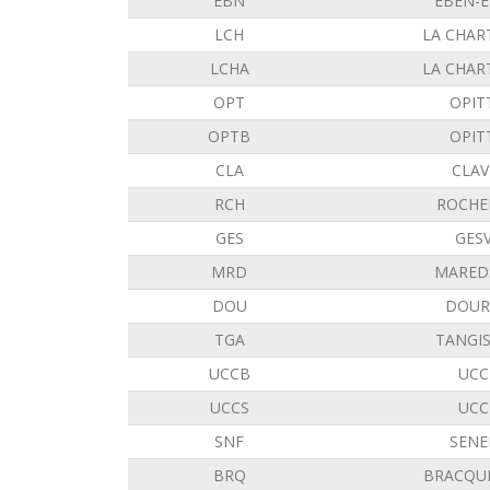
EBN
EBEN-
LCH
LA CHAR
LCHA
LA CHAR
OPT
OPIT
OPTB
OPIT
CLA
CLAV
RCH
ROCHE
GES
GES
MRD
MARED
DOU
DOUR
TGA
TANGI
UCCB
UCC
UCCS
UCC
SNF
SENE
BRQ
BRACQU