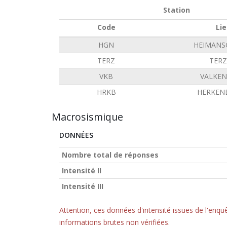
Station
Code
Lie
HGN
HEIMANS
TERZ
TERZ
VKB
VALKE
HRKB
HERKEN
Macrosismique
DONNÉES
Nombre total de réponses
Intensité II
Intensité III
Attention, ces données d'intensité issues de l'en
informations brutes non vérifiées.