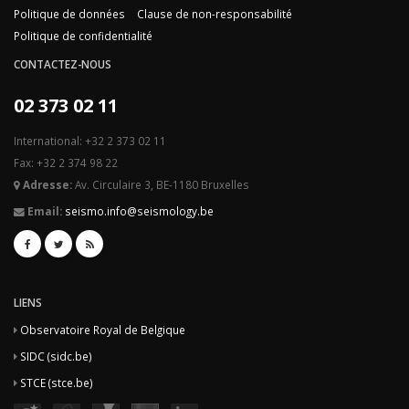
Politique de données
Clause de non-responsabilité
Politique de confidentialité
CONTACTEZ-NOUS
02 373 02 11
International: +32 2 373 02 11
Fax: +32 2 374 98 22
Adresse:
Av. Circulaire 3, BE-1180 Bruxelles
Email:
seismo.info@seismology.be
LIENS
Observatoire Royal de Belgique
SIDC (sidc.be)
STCE (stce.be)