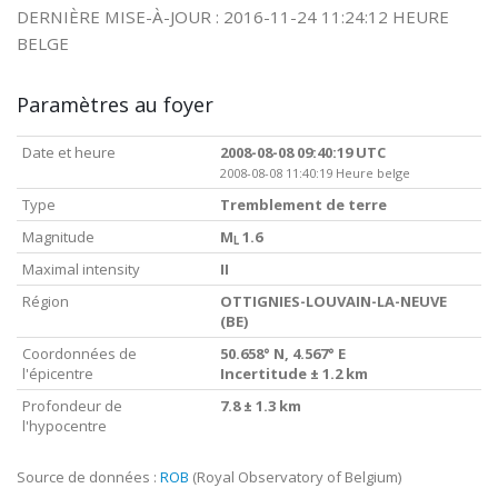
DERNIÈRE MISE-À-JOUR : 2016-11-24 11:24:12 HEURE
BELGE
Paramètres au foyer
Date et heure
2008-08-08 09:40:19 UTC
2008-08-08 11:40:19 Heure belge
Type
Tremblement de terre
Magnitude
M
1.6
L
Maximal intensity
II
Région
OTTIGNIES-LOUVAIN-LA-NEUVE
(BE)
Coordonnées de
50.658° N, 4.567° E
l'épicentre
Incertitude ± 1.2 km
Profondeur de
7.8 ± 1.3 km
l'hypocentre
Source de données :
ROB
(Royal Observatory of Belgium)