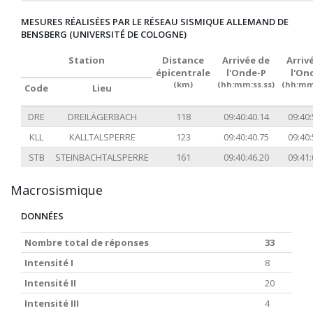
MESURES RÉALISÉES PAR LE RÉSEAU SISMIQUE ALLEMAND DE
BENSBERG (UNIVERSITÉ DE COLOGNE)
Station
Distance
Arrivée de
Arriv
épicentrale
l'Onde-P
l'On
(km)
(hh:mm:ss.ss)
(hh:mm:
Code
Lieu
DRE
DREILÄGERBACH
118
09:40:40.14
09:40:
KLL
KALLTALSPERRE
123
09:40:40.75
09:40:
STB
STEINBACHTALSPERRE
161
09:40:46.20
09:41:
Macrosismique
DONNÉES
Nombre total de réponses
33
Intensité I
8
Intensité II
20
Intensité III
4