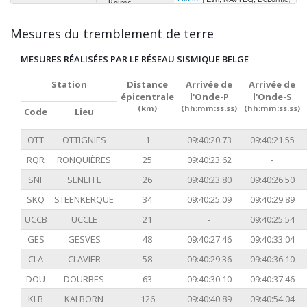
Mesures du tremblement de terre
MESURES RÉALISÉES PAR LE RÉSEAU SISMIQUE BELGE
Station
Distance
Arrivée de
Arrivée de
épicentrale
l'Onde-P
l'Onde-S
(km)
(hh:mm:ss.ss)
(hh:mm:ss.ss)
Code
Lieu
OTT
OTTIGNIES
1
09:40:20.73
09:40:21.55
RQR
RONQUIÈRES
25
09:40:23.62
-
SNF
SENEFFE
26
09:40:23.80
09:40:26.50
SKQ
STEENKERQUE
34
09:40:25.09
09:40:29.89
UCCB
UCCLE
21
-
09:40:25.54
GES
GESVES
48
09:40:27.46
09:40:33.04
CLA
CLAVIER
58
09:40:29.36
09:40:36.10
DOU
DOURBES
63
09:40:30.10
09:40:37.46
KLB
KALBORN
126
09:40:40.89
09:40:54.04