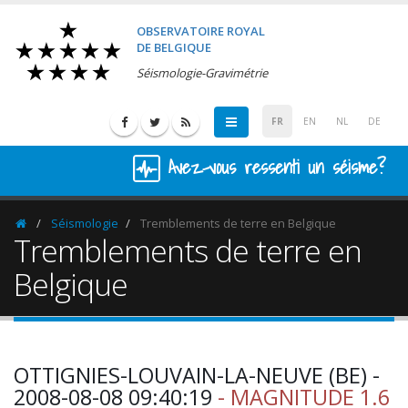
OBSERVATOIRE ROYAL
DE BELGIQUE
Séismologie-Gravimétrie
FR
EN
NL
DE
Avez-vous ressenti un séisme?
Séismologie
Tremblements de terre en Belgique
Homepage
Tremblements de terre en
Belgique
OTTIGNIES-LOUVAIN-LA-NEUVE (BE) -
2008-08-08 09:40:19
- MAGNITUDE 1.6