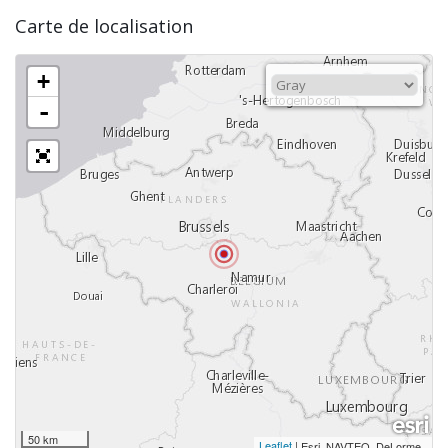
Carte de localisation
+
-
50 km
Leaflet
|
,
Esri, NAVTEQ, DeLorme