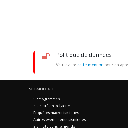
Politique de données
Veuillez lire
cette mention
pour en appr
SÉISMOLOGIE
Sismogrammes
Sismicité en Belgique
Enquêtes macrosismiques
Autres événements sismiques
Sismicité dans le monde