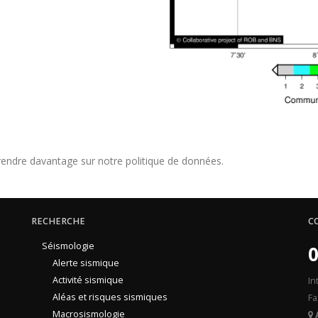
endre davantage sur notre politique de données.
RECHERCHE
C
Séismologie
0
Alerte sismique
Activité sismique
In
Aléas et risques sismiques
Fa
Macrosismologie