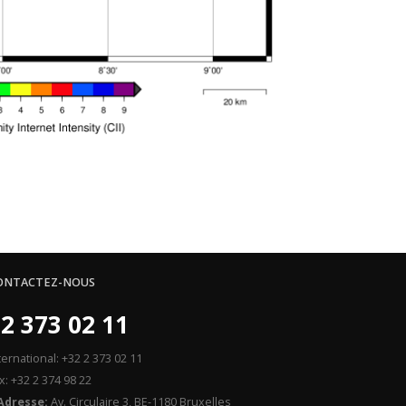
ONTACTEZ-NOUS
2 373 02 11
ternational: +32 2 373 02 11
x: +32 2 374 98 22
Adresse:
Av. Circulaire 3, BE-1180 Bruxelles