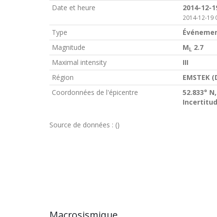
Date et heure
2014-12-1
2014-12-19 
Type
Événemen
Magnitude
M
2.7
L
Maximal intensity
III
Région
EMSTEK (
Coordonnées de l'épicentre
52.833° N,
Incertitu
Source de données :
()
Macrosismique