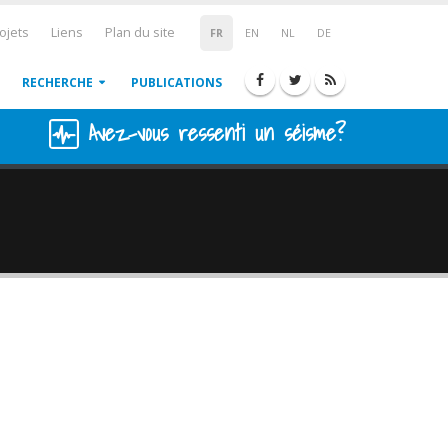
ojets
Liens
Plan du site
FR
EN
NL
DE
RECHERCHE
PUBLICATIONS
Avez-vous ressenti un séisme?