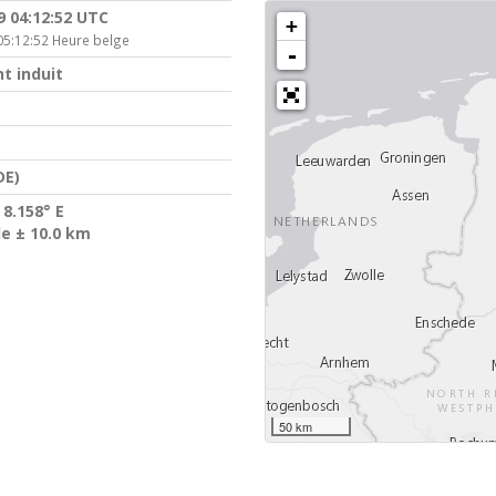
9 04:12:52 UTC
+
05:12:52 Heure belge
-
t induit
DE)
 8.158° E
de ± 10.0 km
50 km