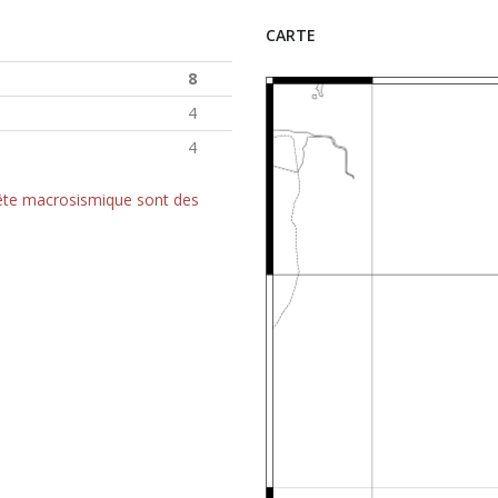
CARTE
8
4
4
quête macrosismique sont des