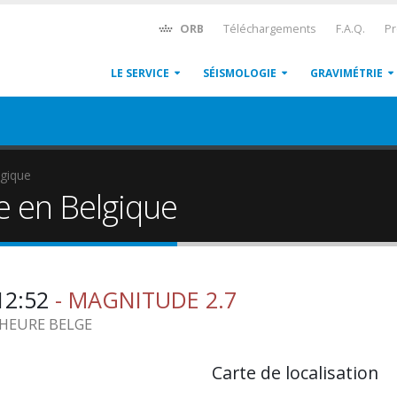
ORB
Téléchargements
F.A.Q.
Pr
LE SERVICE
SÉISMOLOGIE
GRAVIMÉTRIE
gique
e en Belgique
:12:52
- MAGNITUDE 2.7
9 HEURE BELGE
Carte de localisation