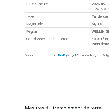
Date et heure
2026-05-0
2026-05-06 
Type
Tir de car
Magnitude
M
1.0
L
Région
WELLIN (B
Coordonnées de l'épicentre
50.091° N,
Incertitu
Source de données :
ROB
(Royal Observatory of Bel
Mesures du tremblement de terre