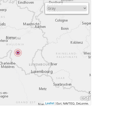
Leaflet
|
,
Esri, NAVTEQ, DeLorme