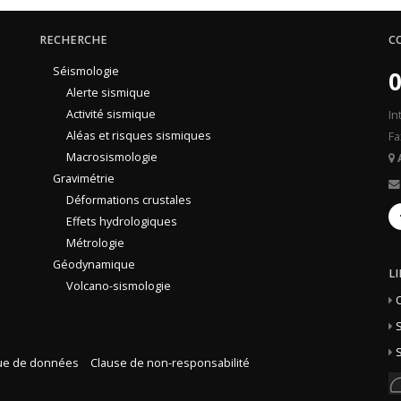
RECHERCHE
C
Séismologie
0
Alerte sismique
Activité sismique
In
Aléas et risques sismiques
Fa
Macrosismologie
Gravimétrie
Déformations crustales
Effets hydrologiques
Métrologie
Géodynamique
L
Volcano-sismologie
S
S
que de données
Clause de non-responsabilité