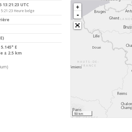
6 13:21:23 UTC
+
15:21:23 Heure belge
-
rière
E)
 5.145° E
de ± 2.5 km
gium)
50 km