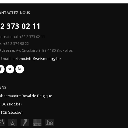
ONTACTEZ-NOUS
2 373 02 11
ternational: +32 2 373 02 11
x: +32 2 374 98 22
Adresse:
Av. Circulaire 3, BE-1180 Bruxelles
Email:
seismo.info@seismology.be
IENS
Observatoire Royal de Belgique
IDC (sidc.be)
TCE (stce.be)