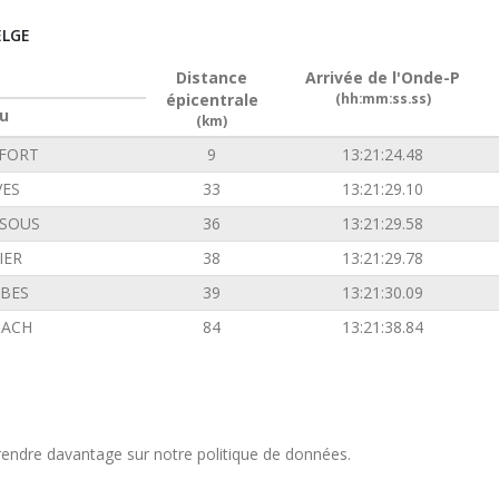
ELGE
Distance
Arrivée de l'Onde-P
épicentrale
(hh:mm:ss.ss)
u
(km)
FORT
9
13:21:24.48
VES
33
13:21:29.10
SOUS
36
13:21:29.58
IER
38
13:21:29.78
BES
39
13:21:30.09
ACH
84
13:21:38.84
endre davantage sur notre politique de données.