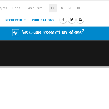
ojets
Liens
Plan du site
FR
EN
NL
DE
RECHERCHE
PUBLICATIONS
Avez-vous ressenti un séisme?