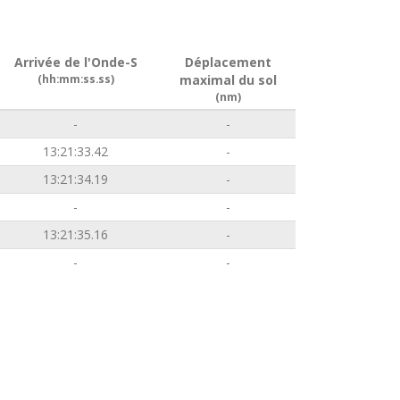
Arrivée de l'Onde-S
Déplacement
(hh:mm:ss.ss)
maximal du sol
(nm)
-
-
13:21:33.42
-
13:21:34.19
-
-
-
13:21:35.16
-
-
-