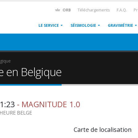
ORB
Téléchargements
F.A.Q.
Pr
LE SERVICE
SÉISMOLOGIE
GRAVIMÉTRIE
gique
e en Belgique
21:23
- MAGNITUDE 1.0
2 HEURE BELGE
Carte de localisation