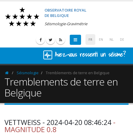
OBSERVATOIRE ROYAL
DE BELGIQUE
Séismologie-Gravimétrie
FR
EN
NL
DE
Avez-vous ressenti un séisme?
Séismologie
Tremblements de terre en Belgique
Homepage
Tremblements de terre en
Belgique
VETTWEISS - 2024-04-20 08:46:24
-
MAGNITUDE 0.8