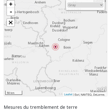
+
-
50 km
Leaflet
|
,
Esri, NAVTEQ, DeLorme
Mesures du tremblement de terre