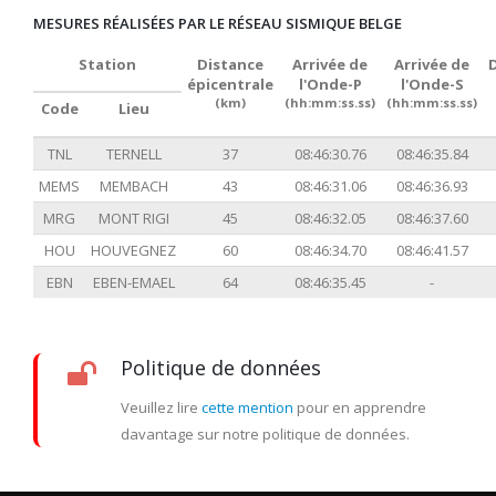
MESURES RÉALISÉES PAR LE RÉSEAU SISMIQUE BELGE
Station
Distance
Arrivée de
Arrivée de
épicentrale
l'Onde-P
l'Onde-S
(km)
(hh:mm:ss.ss)
(hh:mm:ss.ss)
Code
Lieu
TNL
TERNELL
37
08:46:30.76
08:46:35.84
MEMS
MEMBACH
43
08:46:31.06
08:46:36.93
MRG
MONT RIGI
45
08:46:32.05
08:46:37.60
HOU
HOUVEGNEZ
60
08:46:34.70
08:46:41.57
EBN
EBEN-EMAEL
64
08:46:35.45
-
Politique de données
Veuillez lire
cette mention
pour en apprendre
davantage sur notre politique de données.