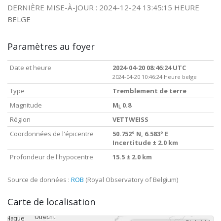
DERNIÈRE MISE-À-JOUR : 2024-12-24 13:45:15 HEURE
BELGE
Paramètres au foyer
Date et heure
2024-04-20 08:46:24 UTC
2024-04-20 10:46:24 Heure belge
Type
Tremblement de terre
Magnitude
M
0.8
L
Région
VETTWEISS
Coordonnées de l'épicentre
50.752° N, 6.583° E
Incertitude ± 2.0 km
Profondeur de l'hypocentre
15.5 ± 2.0 km
Source de données :
ROB
(Royal Observatory of Belgium)
Carte de localisation