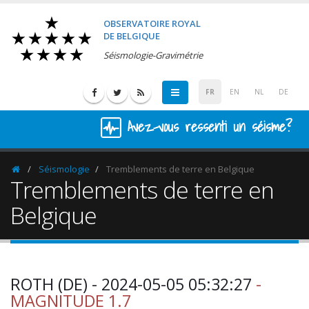
OBSERVATOIRE ROYAL
DE BELGIQUE
Séismologie-Gravimétrie
FR
EN
NL
DE
Avez-vous ressenti un séisme?
Séismologie
Tremblements de terre en Belgique
Homepage
Tremblements de terre en
Belgique
ROTH (DE) - 2024-05-05 05:32:27
-
MAGNITUDE 1.7