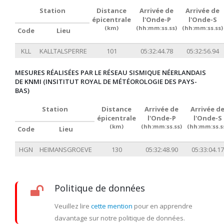
Station
Distance
Arrivée de
Arrivée de
épicentrale
l'Onde-P
l'Onde-S
(km)
(hh:mm:ss.ss)
(hh:mm:ss.ss)
Code
Lieu
KLL
KALLTALSPERRE
101
05:32:44.78
05:32:56.94
MESURES RÉALISÉES PAR LE RÉSEAU SISMIQUE NÉERLANDAIS
DE KNMI (INSITITUT ROYAL DE MÉTÉOROLOGIE DES PAYS-
BAS)
Station
Distance
Arrivée de
Arrivée d
épicentrale
l'Onde-P
l'Onde-S
(km)
(hh:mm:ss.ss)
(hh:mm:ss.s
Code
Lieu
HGN
HEIMANSGROEVE
130
05:32:48.90
05:33:04.17
Politique de données
Veuillez lire
cette mention
pour en apprendre
davantage sur notre politique de données.