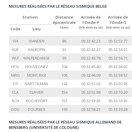
MESURES RÉALISÉES PAR LE RÉSEAU SISMIQUE BELGE
Station
Distance
Arrivée de
Arrivée de
épicentrale
l'Onde-P
l'Onde-S
(km)
(hh:mm:ss.ss)
(hh:mm:ss.ss)
Code
Lieu
VIA
VIANDEN
86
05:32:42.23
05:32:52.77
KLB
KALBORN
91
05:32:43.27
05:32:54.01
WLF
WALFERDANGE
99
05:32:43.78
05:32:56.71
HOU
HOUVEGNEZ
104
05:32:45.40
05:32:58.02
MRG
MONT RIGI
106
05:32:46.09
05:32:58.52
STI
SART TILMAN
142
05:32:51.02
05:33:07.95
CLA
CLAVIER
154
05:32:52.88
05:33:10.20
RCH
ROCHEFORT
155
05:32:53.45
05:33:10.35
DOU
DOURBES
199
05:32:58.25
05:33:20.28
MESURES RÉALISÉES PAR LE RÉSEAU SISMIQUE ALLEMAND DE
BENSBERG (UNIVERSITÉ DE COLOGNE)