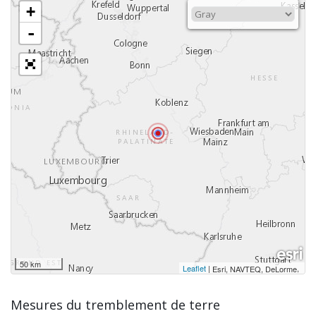
+
-
50 km
Leaflet
|
,
Esri, NAVTEQ, DeLorme
Mesures du tremblement de terre