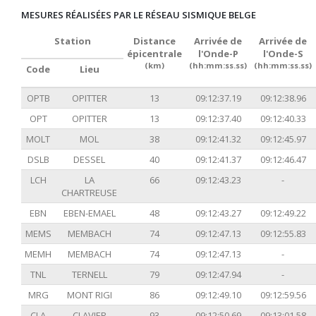
MESURES RÉALISÉES PAR LE RÉSEAU SISMIQUE BELGE
Station
Distance
Arrivée de
Arrivée de
épicentrale
l'Onde-P
l'Onde-S
(km)
(hh:mm:ss.ss)
(hh:mm:ss.ss)
Code
Lieu
OPTB
OPITTER
13
09:12:37.19
09:12:38.96
OPT
OPITTER
13
09:12:37.40
09:12:40.33
MOLT
MOL
38
09:12:41.32
09:12:45.97
DSLB
DESSEL
40
09:12:41.37
09:12:46.47
LCH
LA
66
09:12:43.23
-
CHARTREUSE
EBN
EBEN-EMAEL
48
09:12:43.27
09:12:49.22
MEMS
MEMBACH
74
09:12:47.13
09:12:55.83
MEMH
MEMBACH
74
09:12:47.13
-
TNL
TERNELL
79
09:12:47.94
-
MRG
MONT RIGI
86
09:12:49.10
09:12:59.56
CLA
CLAVIER
93
09:12:50.69
09:13:01.58