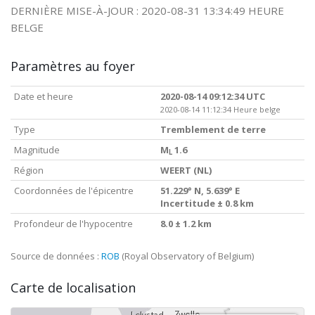
DERNIÈRE MISE-À-JOUR : 2020-08-31 13:34:49 HEURE
BELGE
Paramètres au foyer
Date et heure
2020-08-14 09:12:34 UTC
2020-08-14 11:12:34 Heure belge
Type
Tremblement de terre
Magnitude
M
1.6
L
Région
WEERT (NL)
Coordonnées de l'épicentre
51.229° N, 5.639° E
Incertitude ± 0.8 km
Profondeur de l'hypocentre
8.0 ± 1.2 km
Source de données :
ROB
(Royal Observatory of Belgium)
Carte de localisation