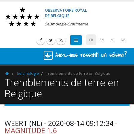
OBSERVATOIRE ROYAL
DE BELGIQUE
Séismologie-Gravimétrie
FR
EN
NL
DE
Avez-vous ressenti un séisme?
Séismologie
Tremblements de terre en Belgique
Homepage
Tremblements de terre en
Belgique
WEERT (NL) - 2020-08-14 09:12:34
-
MAGNITUDE 1.6