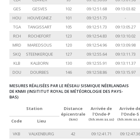
GES
GESVES
102
09:12:51.68
09:13:03.82
HOU
HOUVEGNEZ
101
09:12:51.73
-
TGA
TANGISSART
105
09:12:51.73
09:13:05.27
RCH
ROCHEFORT
123
09:12:54.83
09:13:10.02
MRD
MAREDSOUS
120
09:12:54.96
09:13:09.98
SKQ
STEENKERQUE
127
09:12:55.64
09:13:11.73
KLB
KALBORN
130
09:12:55.91
09:13:11.37
DOU
DOURBES
146
09:12:58.86
09:13:15.97
MESURES RÉALISÉES PAR LE RÉSEAU SISMIQUE NÉERLANDAIS
DE KNMI (INSITITUT ROYAL DE MÉTÉOROLOGIE DES PAYS-
BAS)
Station
Distance
Arrivée de
Arrivée d
épicentrale
l'Onde-P
l'Onde-S
(km)
(hh:mm:ss.ss)
(hh:mm:ss.s
Code
Lieu
VKB
VALKENBURG
42
09:12:41.71
09:12:47.3