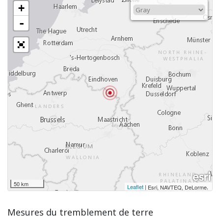
+
-
50 km
Leaflet
|
,
Esri, NAVTEQ, DeLorme
Mesures du tremblement de terre