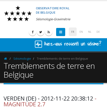
OBSERVATOIRE ROYAL
DE BELGIQUE
Séismologie-Gravimétrie
FR
EN
NL
DE
Avez-vous ressenti un séisme?
Séismologie
Tremblements de terre en Belgique
Homepage
Tremblements de terre en
Belgique
VERDEN (DE) - 2012-11-22 20:38:12
-
MAGNITUDE 2.7