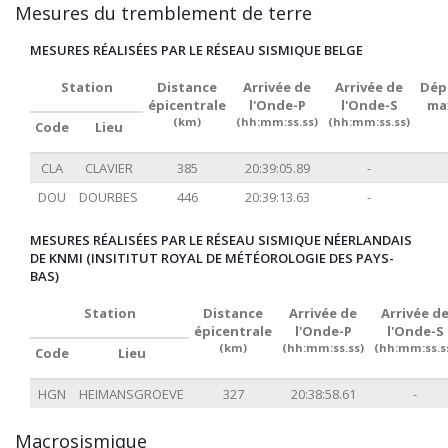
Mesures du tremblement de terre
MESURES RÉALISÉES PAR LE RÉSEAU SISMIQUE BELGE
Station
Distance
Arrivée de
Arrivée de
Dép
épicentrale
l'Onde-P
l'Onde-S
ma
(km)
(hh:mm:ss.ss)
(hh:mm:ss.ss)
Code
Lieu
CLA
CLAVIER
385
20:39:05.89
-
DOU
DOURBES
446
20:39:13.63
-
MESURES RÉALISÉES PAR LE RÉSEAU SISMIQUE NÉERLANDAIS
DE KNMI (INSITITUT ROYAL DE MÉTÉOROLOGIE DES PAYS-
BAS)
Station
Distance
Arrivée de
Arrivée d
épicentrale
l'Onde-P
l'Onde-S
(km)
(hh:mm:ss.ss)
(hh:mm:ss.s
Code
Lieu
HGN
HEIMANSGROEVE
327
20:38:58.61
-
Macrosismique