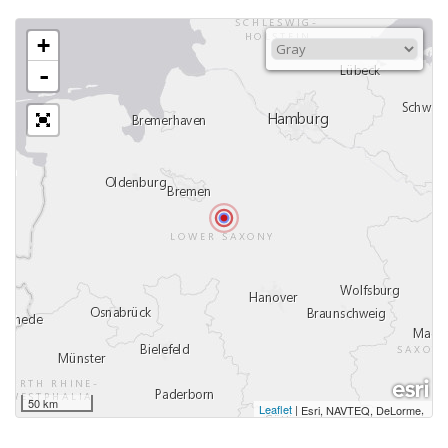
+
-
50 km
Leaflet
|
,
Esri, NAVTEQ, DeLorme