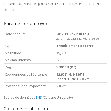
DERNIÈRE MISE-À-JOUR : 2016-11-24 12:16:11 HEURE
BELGE
Paramètres au foyer
Date et heure
2012-11-22 20:38:12 UTC
2012-11-22 21:38:12 Heure belge
Type
Tremblement de terre
Magnitude
M
2.7
L
Maximal intensity
IV
Région
VERDEN (DE)
Coordonnées de l'épicentre
52.902° N, 9.186° E
Incertitude ± 2.0 km
Profondeur de l'hypocentre
2.0 km
Source de données :
BNS
(Cologne University)
Carte de localisation