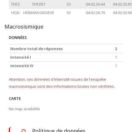
TERZ
TERZIET
33
04:02:26.64
04:02:30.81
HGN
HEIMANSGROEVE
33
04:02:26.79
04:02:30.95
Macrosismique
DONNÉES
Nombre total de réponses
2
Intensité I
1
Intensité IV
1
Attention, ces données d'intensité issues de l'enquête
macrosismique sont des informations brutes non vérifiées.
CARTE
No map available
Politique de données