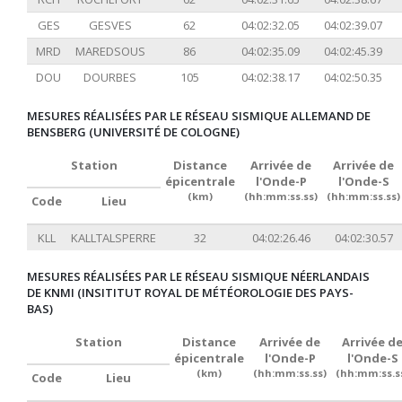
GES
GESVES
62
04:02:32.05
04:02:39.07
MRD
MAREDSOUS
86
04:02:35.09
04:02:45.39
DOU
DOURBES
105
04:02:38.17
04:02:50.35
MESURES RÉALISÉES PAR LE RÉSEAU SISMIQUE ALLEMAND DE
BENSBERG (UNIVERSITÉ DE COLOGNE)
Station
Distance
Arrivée de
Arrivée de
épicentrale
l'Onde-P
l'Onde-S
(km)
(hh:mm:ss.ss)
(hh:mm:ss.ss)
Code
Lieu
KLL
KALLTALSPERRE
32
04:02:26.46
04:02:30.57
MESURES RÉALISÉES PAR LE RÉSEAU SISMIQUE NÉERLANDAIS
DE KNMI (INSITITUT ROYAL DE MÉTÉOROLOGIE DES PAYS-
BAS)
Station
Distance
Arrivée de
Arrivée d
épicentrale
l'Onde-P
l'Onde-S
(km)
(hh:mm:ss.ss)
(hh:mm:ss.s
Code
Lieu