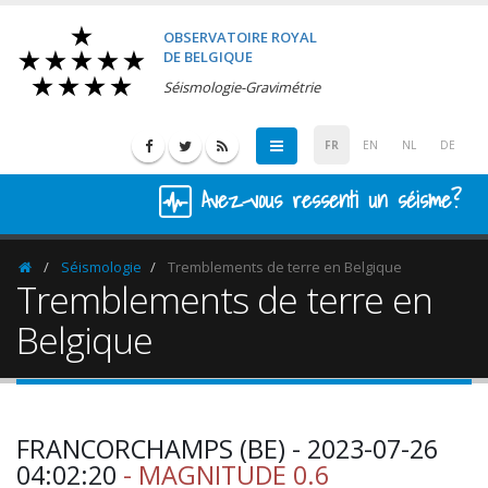
OBSERVATOIRE ROYAL
DE BELGIQUE
Séismologie-Gravimétrie
FR
EN
NL
DE
Avez-vous ressenti un séisme?
Séismologie
Tremblements de terre en Belgique
Homepage
Tremblements de terre en
Belgique
FRANCORCHAMPS (BE) - 2023-07-26
04:02:20
- MAGNITUDE 0.6