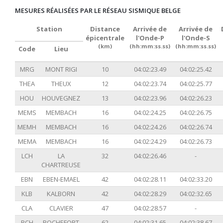
MESURES RÉALISÉES PAR LE RÉSEAU SISMIQUE BELGE
Station
Distance
Arrivée de
Arrivée de
épicentrale
l'Onde-P
l'Onde-S
(km)
(hh:mm:ss.ss)
(hh:mm:ss.ss)
Code
Lieu
MRG
MONT RIGI
10
04:02:23.49
04:02:25.42
THEA
THEUX
12
04:02:23.74
04:02:25.77
HOU
HOUVEGNEZ
13
04:02:23.96
04:02:26.23
MEMS
MEMBACH
16
04:02:24.25
04:02:26.75
MEMH
MEMBACH
16
04:02:24.26
04:02:26.74
MEMA
MEMBACH
16
04:02:24.29
04:02:26.73
LCH
LA
32
04:02:26.46
-
CHARTREUSE
EBN
EBEN-EMAEL
42
04:02:28.11
04:02:33.20
KLB
KALBORN
42
04:02:28.29
04:02:32.65
CLA
CLAVIER
47
04:02:28.57
-
RCH
ROCHEFORT
62
04:02:31.65
04:02:38.67