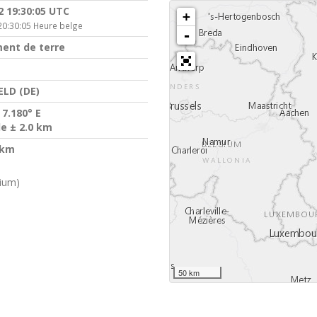
2 19:30:05 UTC
+
20:30:05 Heure belge
-
ent de terre
ELD (DE)
 7.180° E
de ± 2.0 km
 km
gium)
50 km