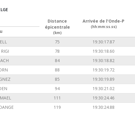
ELGE
Distance
Arrivée de l'Onde-P
épicentrale
(hh:mm:ss.ss)
u
(km)
ELL
75
19:30:17.87
RIGI
78
19:30:18.60
ACH
84
19:30:18.82
ORN
88
19:30:19.72
GNEZ
85
19:30:19.89
DEN
94
19:30:21.02
EMAEL
111
19:30:24.46
DANGE
119
19:30:24.88