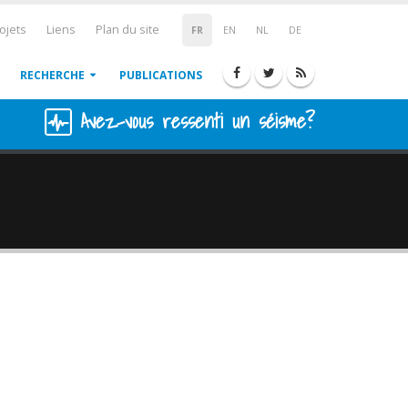
ojets
Liens
Plan du site
FR
EN
NL
DE
RECHERCHE
PUBLICATIONS
Avez-vous ressenti un séisme?