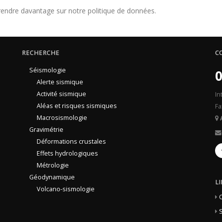
endre davantage sur notre politique de données.
RECHERCHE
C
Séismologie
0
Alerte sismique
Activité sismique
In
Aléas et risques sismiques
Fa
Macrosismologie
Gravimétrie
Déformations crustales
Effets hydrologiques
Métrologie
Géodynamique
L
Volcano-sismologie
S