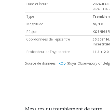
Date et heure
2024-03-0
2024-03-02 
Type
Tremblem
Magnitude
M
1.0
L
Région
KOENIGSF
Coordonnées de l'épicentre
50.502° N,
Incertitu
Profondeur de l'hypocentre
11.3 ± 2.0
Source de données :
ROB
(Royal Observatory of Bel
Mesures du tremblement de terre