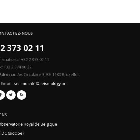
ONTACTEZ-NOUS
2 373 02 11
ternational: +32 2 373 02 11
x: +32 2 374 98 22
Adresse:
Av. Circulaire 3, BE-1180 Bruxelles
Email:
seismo.info@seismology.be
IENS
Observatoire Royal de Belgique
IDC (sidc.be)