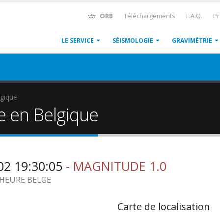
ORB
Téléchargements
F.A.Q.
Pr
LE SERVICE
SÉISMOLOGIE
GRAVIMÉTRIE
gique
e en Belgique
02 19:30:05
- MAGNITUDE 1.0
1 HEURE BELGE
Carte de localisation