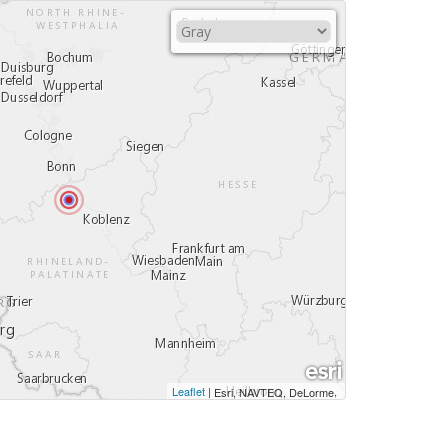
Leaflet
|
,
Esri, NAVTEQ, DeLorme