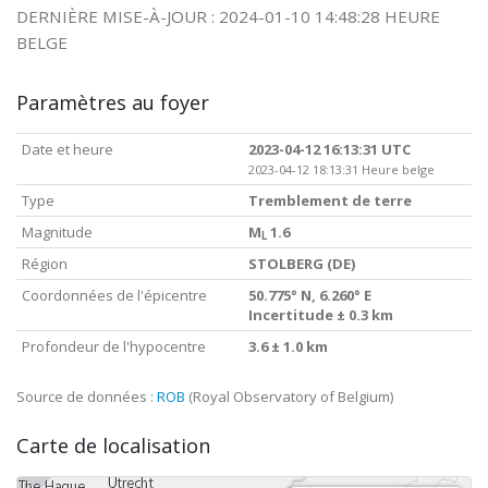
DERNIÈRE MISE-À-JOUR : 2024-01-10 14:48:28 HEURE
BELGE
Paramètres au foyer
Date et heure
2023-04-12 16:13:31 UTC
2023-04-12 18:13:31 Heure belge
Type
Tremblement de terre
Magnitude
M
1.6
L
Région
STOLBERG (DE)
Coordonnées de l'épicentre
50.775° N, 6.260° E
Incertitude ± 0.3 km
Profondeur de l'hypocentre
3.6 ± 1.0 km
Source de données :
ROB
(Royal Observatory of Belgium)
Carte de localisation