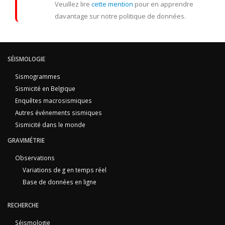
Veuillez lire
cette mention
pour en apprendre
davantage sur notre politique de données.
SÉISMOLOGIE
Sismogrammes
Sismicité en Belgique
Enquêtes macrosismiques
Autres événements sismiques
Sismicité dans le monde
GRAVIMÉTRIE
Observations
Variations de g en temps réel
Base de données en ligne
RECHERCHE
Séismologie