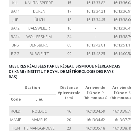
KLL
KALLTALSPERRE
15
16:13:33.82
16:13:36.0
BA11
DÜREN
17
16:13:34.21
16:13:36.9
JUE
JÜLICH
18
16:13:34.45
16:13:38.0
BA12
BAESWEILER
16
-
16:13:36.4
BA14
WOLLERSHEIM
24
-
16:13:38.7
BNS
BENSBERG
68
16:13:42.81
16:13:51.1
BGG
BURG ELTZ
99
16:13:48.25
16:14:00.5
MESURES RÉALISÉES PAR LE RÉSEAU SISMIQUE NÉERLANDAIS
DE KNMI (INSITITUT ROYAL DE MÉTÉOROLOGIE DES PAYS-
BAS)
Station
Distance
Arrivée de
Arrivée d
épicentrale
l'Onde-P
l'Onde-S
(km)
(hh:mm:ss.ss)
(hh:mm:ss.s
Code
Lieu
ROLD
ROLDUC
16
16:13:34.59
16:13:36.7
MAME
MAMELIS
20
16:13:34.62
16:13:37.7
HGN
HEIMANSGROEVE
23
16:13:35.18
16:13:38.4