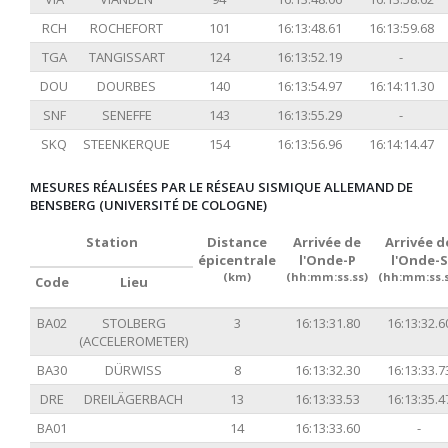
RCH
ROCHEFORT
101
16:13:48.61
16:13:59.68
TGA
TANGISSART
124
16:13:52.19
-
DOU
DOURBES
140
16:13:54.97
16:14:11.30
SNF
SENEFFE
143
16:13:55.29
-
SKQ
STEENKERQUE
154
16:13:56.96
16:14:14.47
MESURES RÉALISÉES PAR LE RÉSEAU SISMIQUE ALLEMAND DE
BENSBERG (UNIVERSITÉ DE COLOGNE)
Station
Distance
Arrivée de
Arrivée d
épicentrale
l'Onde-P
l'Onde-S
(km)
(hh:mm:ss.ss)
(hh:mm:ss.s
Code
Lieu
BA02
STOLBERG
3
16:13:31.80
16:13:32.6
(ACCELEROMETER)
BA30
DÜRWISS
8
16:13:32.30
16:13:33.7
DRE
DREILÄGERBACH
13
16:13:33.53
16:13:35.4
BA01
14
16:13:33.60
-