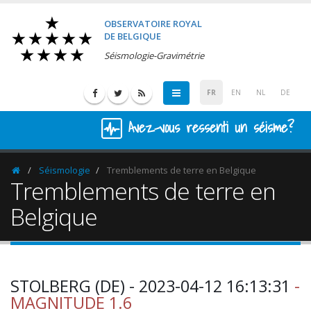
OBSERVATOIRE ROYAL
DE BELGIQUE
Séismologie-Gravimétrie
FR
EN
NL
DE
Avez-vous ressenti un séisme?
Séismologie
Tremblements de terre en Belgique
Homepage
Tremblements de terre en
Belgique
STOLBERG (DE) - 2023-04-12 16:13:31
-
MAGNITUDE 1.6