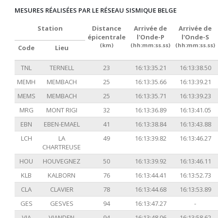
MESURES RÉALISÉES PAR LE RÉSEAU SISMIQUE BELGE
Station
Distance
Arrivée de
Arrivée de
épicentrale
l'Onde-P
l'Onde-S
(km)
(hh:mm:ss.ss)
(hh:mm:ss.ss)
Code
Lieu
TNL
TERNELL
23
16:13:35.21
16:13:38.50
MEMH
MEMBACH
25
16:13:35.66
16:13:39.21
MEMS
MEMBACH
25
16:13:35.71
16:13:39.23
MRG
MONT RIGI
32
16:13:36.89
16:13:41.05
EBN
EBEN-EMAEL
41
16:13:38.84
16:13:43.88
LCH
LA
49
16:13:39.82
16:13:46.27
CHARTREUSE
HOU
HOUVEGNEZ
50
16:13:39.92
16:13:46.11
KLB
KALBORN
76
16:13:44.41
16:13:52.73
CLA
CLAVIER
78
16:13:44.68
16:13:53.89
GES
GESVES
94
16:13:47.27
-
VIA
VIANDEN
94
16:13:48.06
16:13:58.62