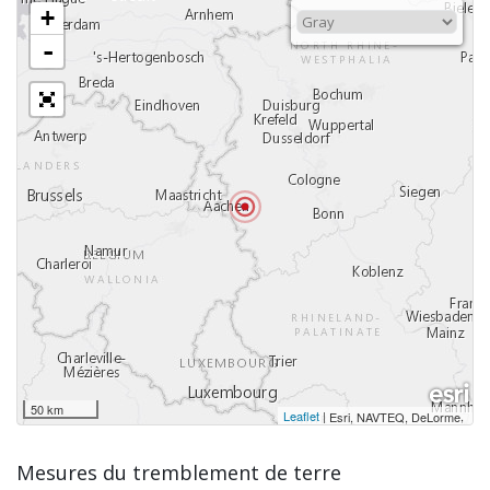
+
-
50 km
Leaflet
|
,
Esri, NAVTEQ, DeLorme
Mesures du tremblement de terre