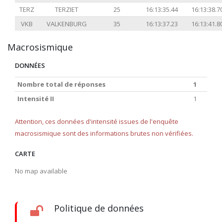
TERZ
TERZIET
25
16:13:35.44
16:13:38.7
VKB
VALKENBURG
35
16:13:37.23
16:13:41.8
Macrosismique
DONNÉES
Nombre total de réponses
1
Intensité II
1
Attention, ces données d'intensité issues de l'enquête
macrosismique sont des informations brutes non vérifiées.
CARTE
No map available
Politique de données