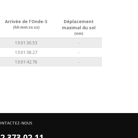
Arrivée de l'Onde-S
Déplacement
(hh:mm:ss.ss)
maximal du sol
(nm)
13:01:30.53
-
13:01:38.27
-
13:01:42.76
-
ONTACTEZ-NOUS
2 373 02 11