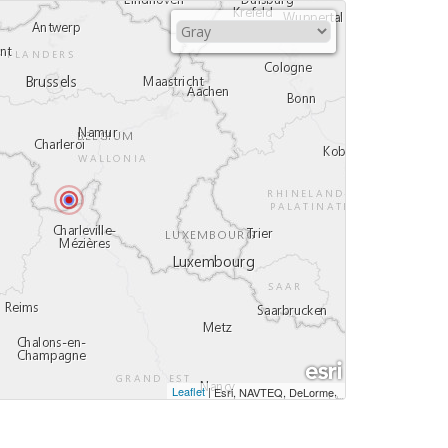
Leaflet
|
,
Esri, NAVTEQ, DeLorme