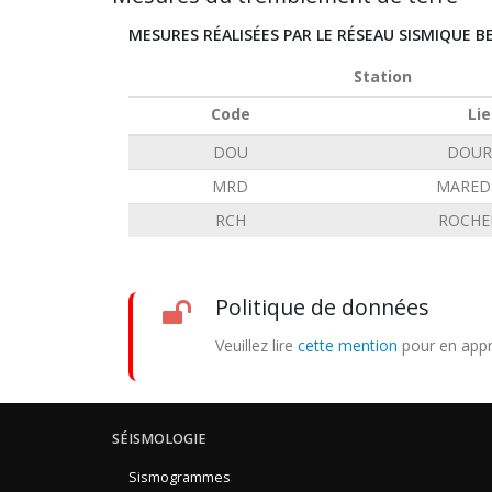
MESURES RÉALISÉES PAR LE RÉSEAU SISMIQUE B
Station
Code
Lie
DOU
DOUR
MRD
MARED
RCH
ROCHE
Politique de données
Veuillez lire
cette mention
pour en appr
SÉISMOLOGIE
Sismogrammes