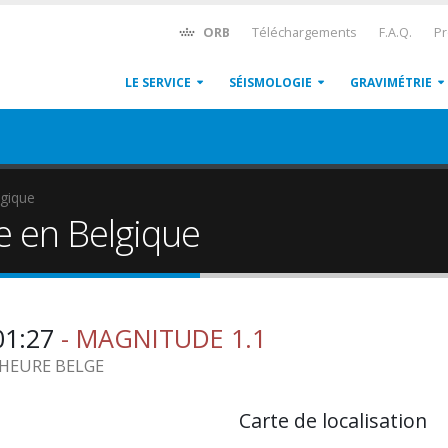
ORB
Téléchargements
F.A.Q.
Pr
LE SERVICE
SÉISMOLOGIE
GRAVIMÉTRIE
gique
e en Belgique
01:27
- MAGNITUDE 1.1
5 HEURE BELGE
Carte de localisation