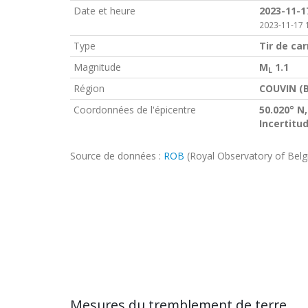
Date et heure
2023-11-1
2023-11-17 
Type
Tir de car
Magnitude
M
1.1
L
Région
COUVIN (B
Coordonnées de l'épicentre
50.020° N,
Incertitu
Source de données :
ROB
(Royal Observatory of Bel
Mesures du tremblement de terre