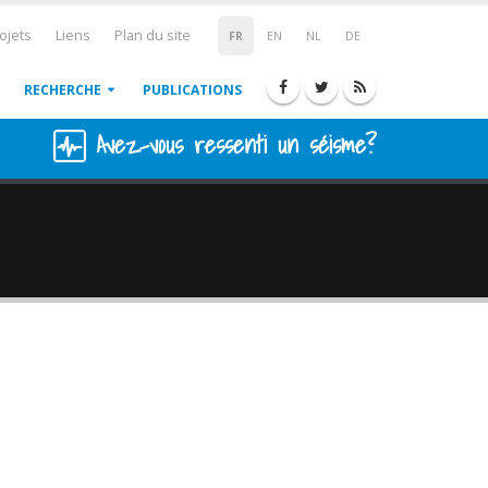
ojets
Liens
Plan du site
FR
EN
NL
DE
RECHERCHE
PUBLICATIONS
Avez-vous ressenti un séisme?