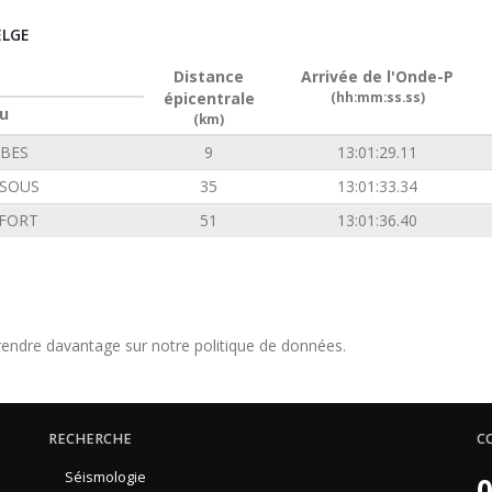
ELGE
Distance
Arrivée de l'Onde-P
épicentrale
(hh:mm:ss.ss)
u
(km)
BES
9
13:01:29.11
SOUS
35
13:01:33.34
FORT
51
13:01:36.40
endre davantage sur notre politique de données.
RECHERCHE
C
Séismologie
0