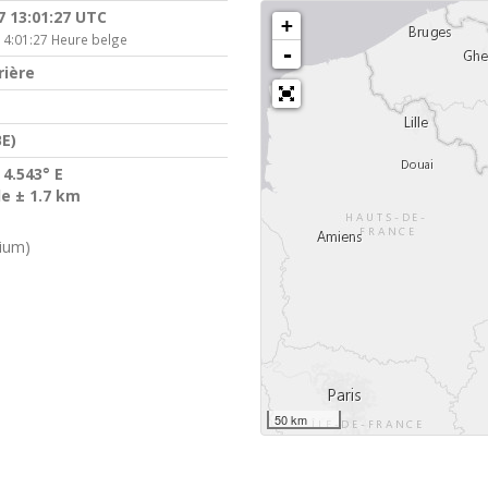
7 13:01:27 UTC
+
14:01:27 Heure belge
-
rière
E)
 4.543° E
de ± 1.7 km
gium)
50 km