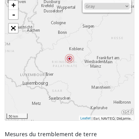
+
-
50 km
Leaflet
|
,
Esri, NAVTEQ, DeLorme
Mesures du tremblement de terre