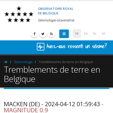
OBSERVATOIRE ROYAL
DE BELGIQUE
Séismologie-Gravimétrie
FR
EN
NL
DE
Avez-vous ressenti un séisme?
Séismologie
Tremblements de terre en Belgique
Homepage
Tremblements de terre en
Belgique
MACKEN (DE) - 2024-04-12 01:59:43
-
MAGNITUDE 0.9