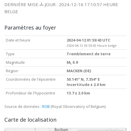
DERNIÈRE MISE-À-JOUR : 2024-12-16 17:10:57 HEURE
BELGE
Paramètres au foyer
Date et heure
2024-04-12 01:59:43 UTC
2024-04-12 03:59:43 Heure belge
Type
Tremblement de terre
Magnitude
M
0.9
L
Région
MACKEN (DE)
Coordonnées de l'épicentre
50.141° N, 7.354° E
Incertitude ± 2.0 km
Profondeur de l'hypocentre
13.7 ± 2.0 km
Source de données :
ROB
(Royal Observatory of Belgium)
Carte de localisation