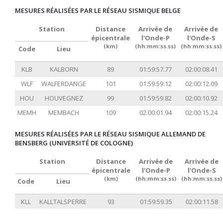
MESURES RÉALISÉES PAR LE RÉSEAU SISMIQUE BELGE
Station
Distance
Arrivée de
Arrivée de
épicentrale
l'Onde-P
l'Onde-S
(km)
(hh:mm:ss.ss)
(hh:mm:ss.ss)
Code
Lieu
KLB
KALBORN
89
01:59:57.77
02:00:08.41
WLF
WALFERDANGE
101
01:59:59.12
02:00:12.09
HOU
HOUVEGNEZ
99
01:59:59.82
02:00:10.92
MEMH
MEMBACH
109
02:00:01.94
02:00:15.24
MESURES RÉALISÉES PAR LE RÉSEAU SISMIQUE ALLEMAND DE
BENSBERG (UNIVERSITÉ DE COLOGNE)
Station
Distance
Arrivée de
Arrivée de
épicentrale
l'Onde-P
l'Onde-S
(km)
(hh:mm:ss.ss)
(hh:mm:ss.ss)
Code
Lieu
KLL
KALLTALSPERRE
93
01:59:59.35
02:00:11.58