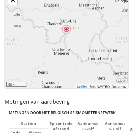
50 km
Leaflet
|
,
Esri, NAVTEQ, DeLorme
Metingen van aardbeving
METINGEN DOOR HET BELGISCH SEISMOMETERNETWERK
Station
Epicentrale
Aankomst
Aankomst
afstand
P-Golf
S-Golf
g
Code
Plaats