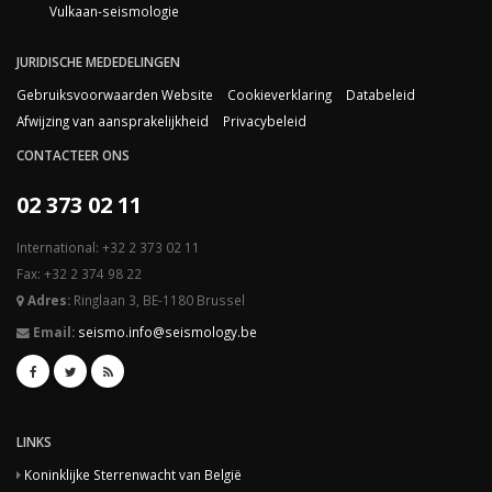
Vulkaan-seismologie
JURIDISCHE MEDEDELINGEN
Gebruiksvoorwaarden Website
Cookieverklaring
Databeleid
Afwijzing van aansprakelijkheid
Privacybeleid
CONTACTEER ONS
02 373 02 11
International: +32 2 373 02 11
Fax: +32 2 374 98 22
Adres:
Ringlaan 3, BE-1180 Brussel
Email:
seismo.info@seismology.be
LINKS
Koninklijke Sterrenwacht van België