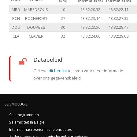
(km)
(hh:mm:ss.ss)
(hh:mm:ss.ss)
MRD
MAREDSOUS
10
13:32:20.32
13:32:22.11
RCH
ROCHEFORT
27
13:32:23.14
13:32:27.35
DOU
DOURBES
30
13:32:23.56
13:32:28.47
CLA
CLAVIER
32
13:32:24.06
13:32:29.00
Databeleid
Gelieve
dit bericht
te lezen voor meer informatie
over ons gegevensbeleid.
SEISMOLOGIE
Seismogrammen
Seismiciteit in België
Internet macroseismische enquêtes
Andere types van seismische gebeurtenissen