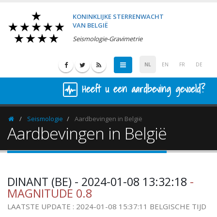
KONINKLIJKE STERRENWACHT
VAN BELGIË
Seismologie-Gravimetrie
NL
EN
FR
DE
Heeft u een aardbeving gevoeld?
Seismologie
Aardbevingen in België
Homepage
Aardbevingen in België
DINANT (BE) - 2024-01-08 13:32:18
-
MAGNITUDE 0.8
LAATSTE UPDATE : 2024-01-08 15:37:11 BELGISCHE TIJD