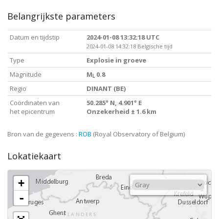
Belangrijkste parameters
Datum en tijdstip
2024-01-08 13:32:18 UTC
2024-01-08 14:32:18 Belgische tijd
Type
Explosie in groeve
Magnitude
M
0.8
L
Regio
DINANT (BE)
Coördinaten van
50.285° N, 4.901° E
het epicentrum
Onzekerheid ± 1.6 km
Bron van de gegevens :
ROB
(Royal Observatory of Belgium)
Lokatiekaart
+
-