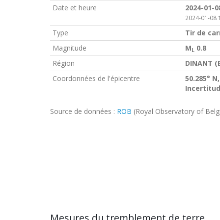
Date et heure
2024-01-0
2024-01-08 
Type
Tir de car
Magnitude
M
0.8
L
Région
DINANT (
Coordonnées de l'épicentre
50.285° N,
Incertitu
Source de données :
ROB
(Royal Observatory of Bel
Mesures du tremblement de terre