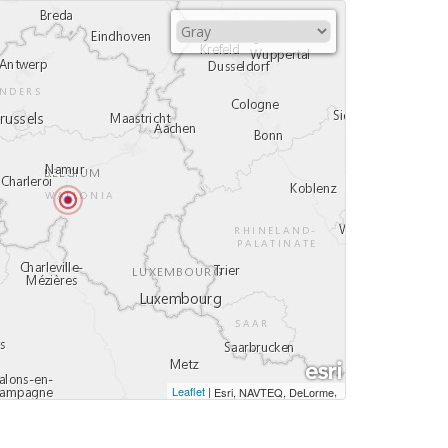
Leaflet
|
,
Esri, NAVTEQ, DeLorme