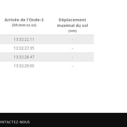
Arrivée de l'Onde-S
Déplacement
(hh:mm:ss.ss)
maximal du sol
(nm)
13:32:22.11
-
13:32:27.35
-
13:32:28.47
-
13:32:29.00
-
ONTACTEZ-NOUS