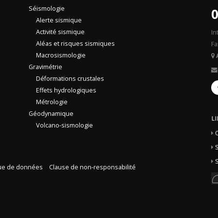
Séismologie
0
Alerte sismique
Activité sismique
In
Aléas et risques sismiques
Fa
Macrosismologie
Gravimétrie
Déformations crustales
Effets hydrologiques
Métrologie
Géodynamique
L
Volcano-sismologie
S
S
que de données
Clause de non-responsabilité