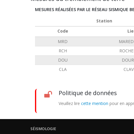
MESURES RÉALISÉES PAR LE RÉSEAU SISMIQUE B
Station
Code
Lie
MRD
MARED
RCH
ROCHE
DOU
DOUR
CLA
CLAV
Politique de données
Veuillez lire
cette mention
pour en appr
SÉISMOLOGIE