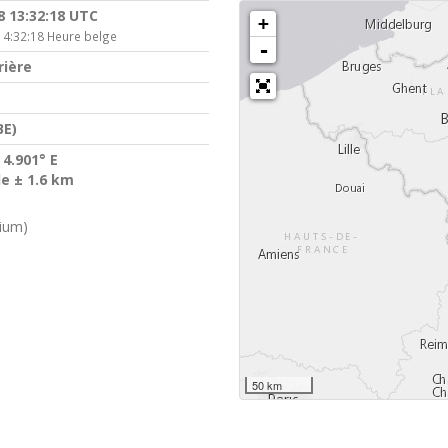
8 13:32:18 UTC
+
14:32:18 Heure belge
-
rière
BE)
 4.901° E
de ± 1.6 km
gium)
50 km