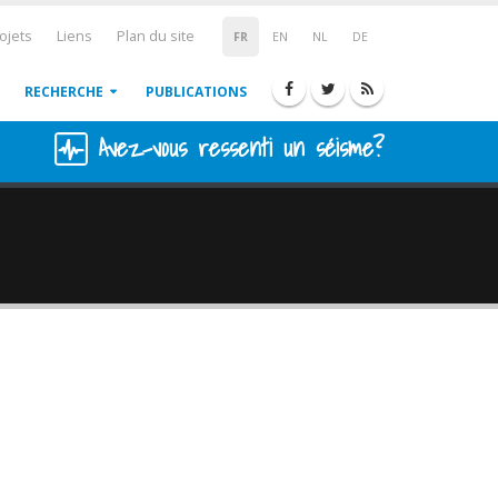
ojets
Liens
Plan du site
FR
EN
NL
DE
RECHERCHE
PUBLICATIONS
Avez-vous ressenti un séisme?