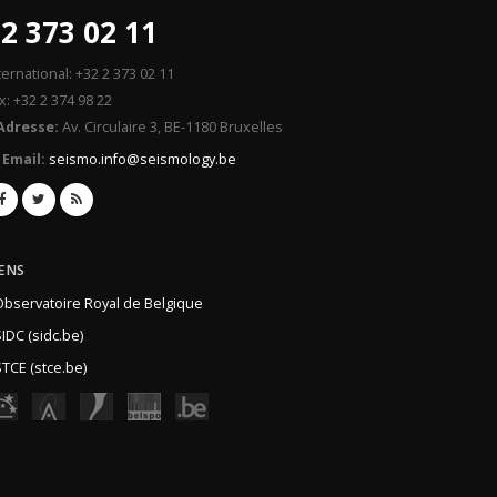
2 373 02 11
ternational: +32 2 373 02 11
x: +32 2 374 98 22
Adresse:
Av. Circulaire 3, BE-1180 Bruxelles
Email:
seismo.info@seismology.be
IENS
Observatoire Royal de Belgique
IDC (sidc.be)
TCE (stce.be)