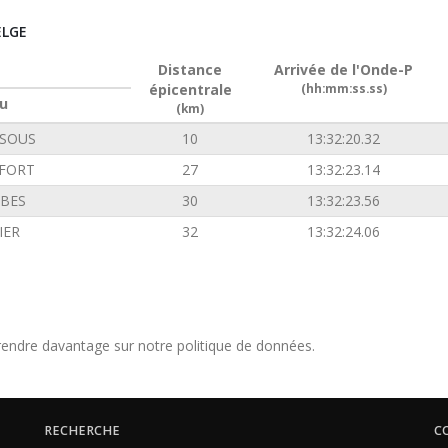
ELGE
Distance
Arrivée de l'Onde-P
épicentrale
(hh:mm:ss.ss)
u
(km)
SOUS
10
13:32:20.32
FORT
27
13:32:23.14
BES
30
13:32:23.56
IER
32
13:32:24.06
endre davantage sur notre politique de données.
RECHERCHE
C