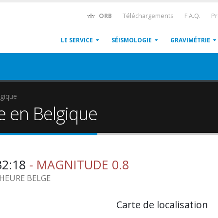
ORB
Téléchargements
F.A.Q.
Pr
LE SERVICE
SÉISMOLOGIE
GRAVIMÉTRIE
gique
e en Belgique
32:18
- MAGNITUDE 0.8
1 HEURE BELGE
Carte de localisation