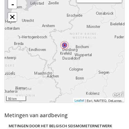
-
50 km
Leaflet
|
,
Esri, NAVTEQ, DeLorme
Metingen van aardbeving
METINGEN DOOR HET BELGISCH SEISMOMETERNETWERK