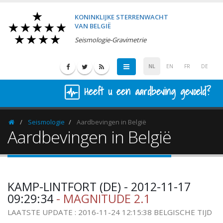
KONINKLIJKE STERRENWACHT
VAN BELGIË
Seismologie-Gravimetrie
NL
EN
FR
DE
Heeft u een aardbeving gevoeld?
Seismologie
Aardbevingen in België
Homepage
Aardbevingen in België
KAMP-LINTFORT (DE) - 2012-11-17
09:29:34
- MAGNITUDE 2.1
LAATSTE UPDATE : 2016-11-24 12:15:38 BELGISCHE TIJD