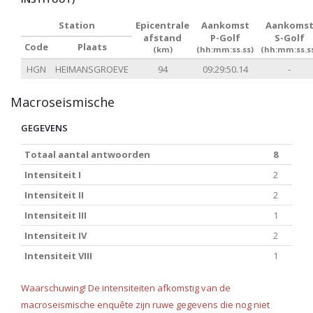
Station
Epicentrale
Aankomst
Aankoms
afstand
P-Golf
S-Golf
Code
Plaats
(km)
(hh:mm:ss.ss)
(hh:mm:ss.s
HGN
HEIMANSGROEVE
94
09:29:50.14
-
Macroseismische
GEGEVENS
Totaal aantal antwoorden
8
Intensiteit I
2
Intensiteit II
2
Intensiteit III
1
Intensiteit IV
2
Intensiteit VIII
1
Waarschuwing! De intensiteiten afkomstig van de
macroseismische enquête zijn ruwe gegevens die nog niet