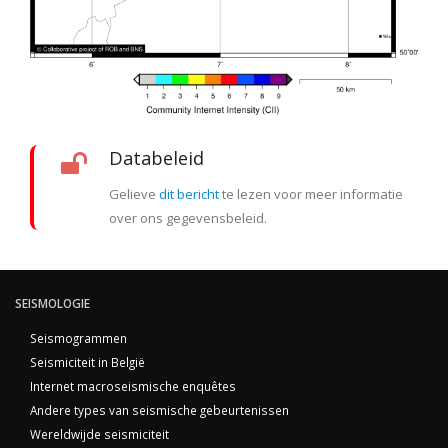
Databeleid
Gelieve
dit bericht
te lezen voor meer informatie
over ons gegevensbeleid.
SEISMOLOGIE
Seismogrammen
Seismiciteit in België
Internet macroseismische enquêtes
Andere types van seismische gebeurtenissen
Wereldwijde seismiciteit