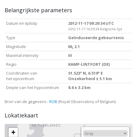
Belangrijkste parameters
Datum en tijdstip
2012-11-17 09:29:34 UTC
2012-11-17 10:29:34 Belgische tijd
Type
Geïnduceerde gebeurtenis
Magnitude
M
2.1
L
Maximal intensity
III
Regio
KAMP-LINTFORT (DE)
Coördinaten van
51.523° N, 6.519° E
het epicentrum
Onzekerheid ± 5.1 km
Diepte van het hypocentrum
8.6 ± 3.2 km
Bron van de gegevens :
ROB
(Royal Observatory of Belgium)
Lokatiekaart
+