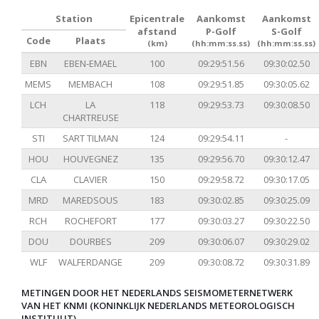
Station
Epicentrale
Aankomst
Aankomst
afstand
P-Golf
S-Golf
Code
Plaats
(km)
(hh:mm:ss.ss)
(hh:mm:ss.ss)
EBN
EBEN-EMAEL
100
09:29:51.56
09:30:02.50
MEMS
MEMBACH
108
09:29:51.85
09:30:05.62
LCH
LA
118
09:29:53.73
09:30:08.50
CHARTREUSE
STI
SART TILMAN
124
09:29:54.11
-
HOU
HOUVEGNEZ
135
09:29:56.70
09:30:12.47
CLA
CLAVIER
150
09:29:58.72
09:30:17.05
MRD
MAREDSOUS
183
09:30:02.85
09:30:25.09
RCH
ROCHEFORT
177
09:30:03.27
09:30:22.50
DOU
DOURBES
209
09:30:06.07
09:30:29.02
WLF
WALFERDANGE
209
09:30:08.72
09:30:31.89
METINGEN DOOR HET NEDERLANDS SEISMOMETERNETWERK
VAN HET KNMI (KONINKLIJK NEDERLANDS METEOROLOGISCH
INSTITUUT)