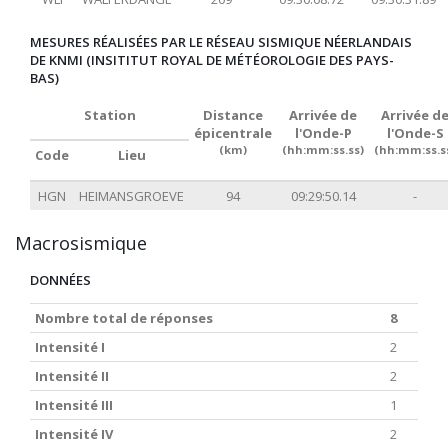
MESURES RÉALISÉES PAR LE RÉSEAU SISMIQUE NÉERLANDAIS
DE KNMI (INSITITUT ROYAL DE MÉTÉOROLOGIE DES PAYS-
BAS)
Station
Distance
Arrivée de
Arrivée d
épicentrale
l'Onde-P
l'Onde-S
(km)
(hh:mm:ss.ss)
(hh:mm:ss.s
Code
Lieu
HGN
HEIMANSGROEVE
94
09:29:50.14
-
Macrosismique
DONNÉES
Nombre total de réponses
8
Intensité I
2
Intensité II
2
Intensité III
1
Intensité IV
2