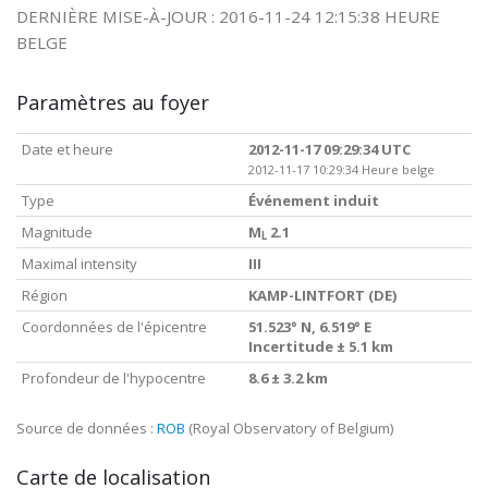
DERNIÈRE MISE-À-JOUR : 2016-11-24 12:15:38 HEURE
BELGE
Paramètres au foyer
Date et heure
2012-11-17 09:29:34 UTC
2012-11-17 10:29:34 Heure belge
Type
Événement induit
Magnitude
M
2.1
L
Maximal intensity
III
Région
KAMP-LINTFORT (DE)
Coordonnées de l'épicentre
51.523° N, 6.519° E
Incertitude ± 5.1 km
Profondeur de l'hypocentre
8.6 ± 3.2 km
Source de données :
ROB
(Royal Observatory of Belgium)
Carte de localisation