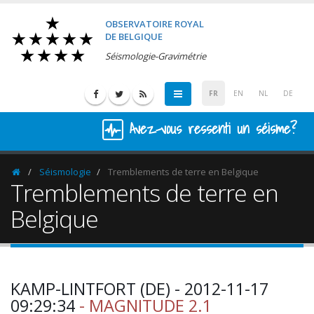
OBSERVATOIRE ROYAL
DE BELGIQUE
Séismologie-Gravimétrie
FR
EN
NL
DE
Avez-vous ressenti un séisme?
Séismologie
Tremblements de terre en Belgique
Homepage
Tremblements de terre en
Belgique
KAMP-LINTFORT (DE) - 2012-11-17
09:29:34
- MAGNITUDE 2.1