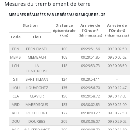
Mesures du tremblement de terre
MESURES RÉALISÉES PAR LE RÉSEAU SISMIQUE BELGE
Station
Distance
Arrivée de
Arrivée de
épicentrale
l'Onde-P
l'Onde-S
(km)
(hh:mm:ss.ss)
(hh:mm:ss.ss)
Code
Lieu
EBN
EBEN-EMAEL
100
09:29:51.56
09:30:02.50
MEMS
MEMBACH
108
09:29:51.85
09:30:05.62
LCH
LA
118
09:29:53.73
09:30:08.50
CHARTREUSE
STI
SART TILMAN
124
09:29:54.11
-
HOU
HOUVEGNEZ
135
09:29:56.70
09:30:12.47
CLA
CLAVIER
150
09:29:58.72
09:30:17.05
MRD
MAREDSOUS
183
09:30:02.85
09:30:25.09
RCH
ROCHEFORT
177
09:30:03.27
09:30:22.50
DOU
DOURBES
209
09:30:06.07
09:30:29.02
WLF
WALFERDANGE
209
09:30:08.72
09:30:31.89