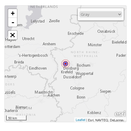
+
-
50 km
Leaflet
|
,
Esri, NAVTEQ, DeLorme