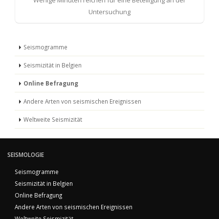
Wenige Minuten reichen für eine Beteiligung an der
Untersuchung
Seismogramme
Seismizität in Belgien
Online Befragung
Andere Arten von seismischen Ereignissen
Weltweite Seismizität
SEISMOLOGIE
Seismogramme
Seismizität in Belgien
Online Befragung
Andere Arten von seismischen Ereignissen
Weltweite Seismizität