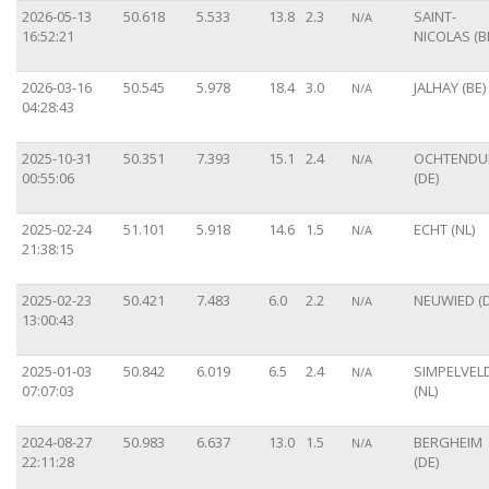
2026-05-13
50.618
5.533
13.8
2.3
SAINT-
N/A
16:52:21
NICOLAS (B
2026-03-16
50.545
5.978
18.4
3.0
JALHAY (BE)
N/A
04:28:43
2025-10-31
50.351
7.393
15.1
2.4
OCHTEND
N/A
00:55:06
(DE)
2025-02-24
51.101
5.918
14.6
1.5
ECHT (NL)
N/A
21:38:15
2025-02-23
50.421
7.483
6.0
2.2
NEUWIED (D
N/A
13:00:43
2025-01-03
50.842
6.019
6.5
2.4
SIMPELVEL
N/A
07:07:03
(NL)
2024-08-27
50.983
6.637
13.0
1.5
BERGHEIM
N/A
22:11:28
(DE)