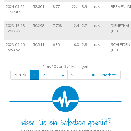
2024-03-25
52.861
8.771
22.1
3.9
BREMEN (D
N/A
11:07:47
2023-12-18
50.298
7.768
12.4
2.7
DIENETHAL
N/A
12:09:09
(DE)
2023-09-16
50.511
6.361
10.0
2.8
SCHLEIDEN
N/A
15:53:52
(DE)
1 bis 10 von 376 Einträgen
Zurück
1
2
3
4
5
…
38
Nächste
Haben Sie ein Erdbeben gespürt?