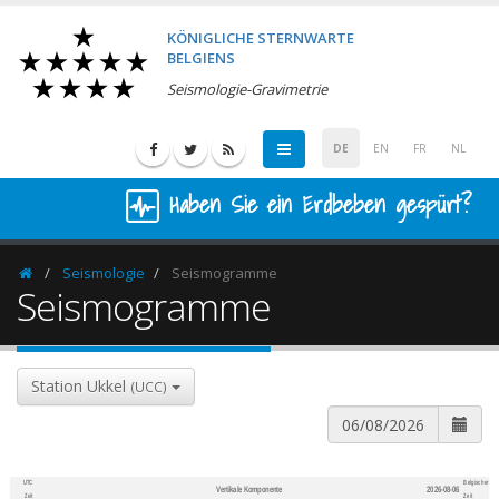
KÖNIGLICHE STERNWARTE
BELGIENS
Seismologie-Gravimetrie
DE
EN
FR
NL
Haben Sie ein Erdbeben gespürt?
Seismologie
Seismogramme
Homepage
Seismogramme
Station Ukkel
(UCC)
UTC
Belgischer
Vertikale Komponente
2026-08-06
600
1,200
Zeit
Zeit