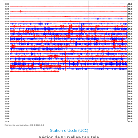
00:00
02:30
00:30
03:00
01:00
03:30
01:30
04:00
02:00
04:30
02:30
05:00
03:00
05:30
03:30
06:00
04:00
06:30
04:30
07:00
05:00
07:30
05:30
08:00
06:00
08:30
06:30
09:00
07:00
09:30
07:30
10:00
08:00
10:30
08:30
11:00
09:00
11:30
09:30
12:00
10:00
12:30
10:30
13:00
11:00
13:30
11:30
14:00
12:00
14:30
12:30
15:00
13:00
15:30
13:30
16:00
14:00
16:30
14:30
17:00
15:00
17:30
15:30
18:00
16:00
18:30
16:30
19:00
17:00
19:30
17:30
20:00
18:00
20:30
18:30
21:00
19:00
21:30
19:30
22:00
20:00
22:30
20:30
23:00
21:00
23:30
21:30
00:00
22:00
00:30
22:30
01:00
23:00
01:30
23:30
02:00
Prochaine mise à jour automatique :
2026-08-06 13:49:40
Station d'Uccle (UCC)
Région de Bruxelles-Capitale