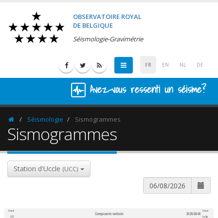
OBSERVATOIRE ROYAL
DE BELGIQUE
Séismologie-Gravimétrie
FR
EN
NL
DE
Avez-vous ressenti un séisme?
Séismologie
Sismogrammes
Homepage
Sismogrammes
Station d'Uccle
(UCC)
Heure
Heure
Composante verticale
2026-08-06
600
1,200
UTC
belge