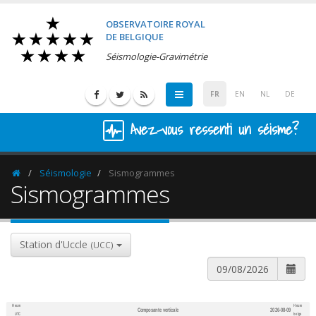
OBSERVATOIRE ROYAL
DE BELGIQUE
Séismologie-Gravimétrie
FR
EN
NL
DE
Avez-vous ressenti un séisme?
Séismologie
Sismogrammes
Homepage
Sismogrammes
Station d'Uccle
(UCC)
Heure
Heure
Composante verticale
2026-08-09
600
1,200
UTC
belge