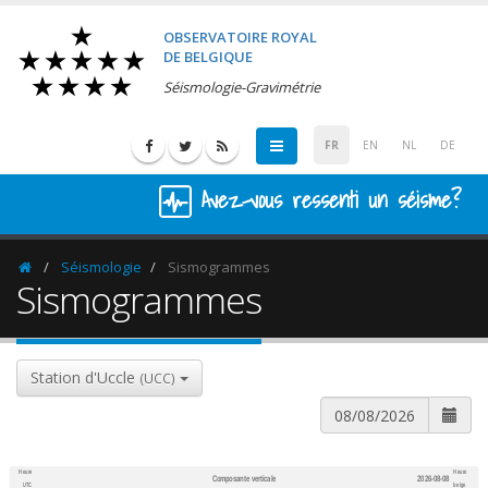
OBSERVATOIRE ROYAL
DE BELGIQUE
Séismologie-Gravimétrie
FR
EN
NL
DE
Avez-vous ressenti un séisme?
Séismologie
Sismogrammes
Homepage
Sismogrammes
Station d'Uccle
(UCC)
Heure
Heure
Composante verticale
2026-08-08
600
1,200
UTC
belge