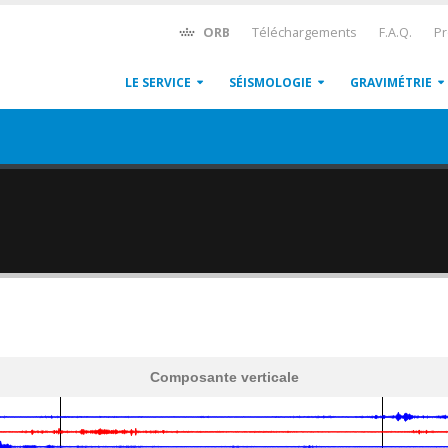
ORB
Téléchargements
F.A.Q.
Pr
LE SERVICE
SÉISMOLOGIE
GRAVIMÉTRIE
Composante verticale
600
1,200