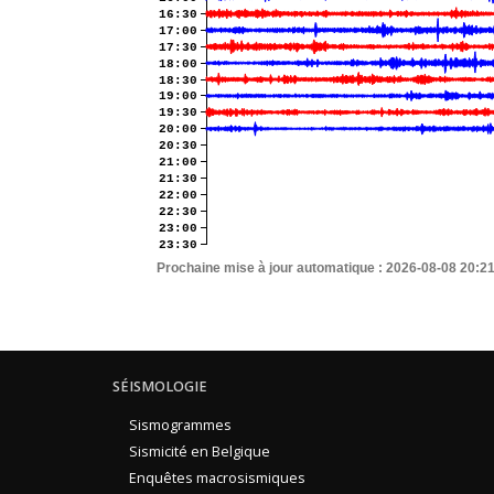
16:30
17:00
17:30
18:00
18:30
19:00
19:30
20:00
20:30
21:00
21:30
22:00
22:30
23:00
23:30
Prochaine mise à jour automatique :
2026-08-08 20:2
SÉISMOLOGIE
Sismogrammes
Sismicité en Belgique
Enquêtes macrosismiques