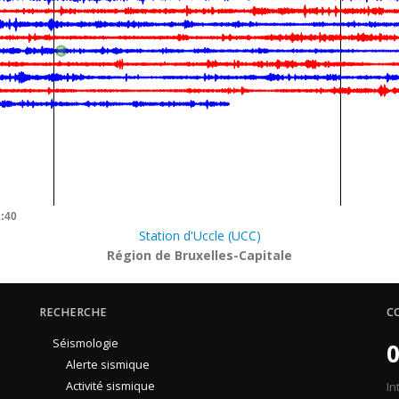
1:40
Station d'Uccle (UCC)
Région de Bruxelles-Capitale
RECHERCHE
C
Séismologie
0
Alerte sismique
Activité sismique
In