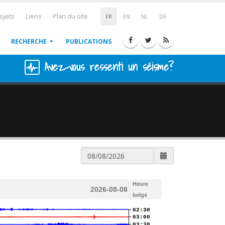
ojets
Liens
Plan du site
FR
EN
NL
DE
RECHERCHE
PUBLICATIONS
Avez-vous ressenti un séisme?
Heure
2026-08-08
belge
02:30
03:00
03:30