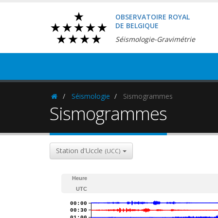
OBSERVATOIRE ROYAL
DE BELGIQUE
Séismologie-Gravimétrie
Séismologie
Sismogrammes
Homepage
Sismogrammes
Station d'Uccle
(UCC)
Heure
UTC
00:00
00:30
01:00