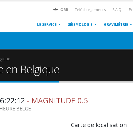
ORB
Téléchargements
F.A.Q.
Pr
LE SERVICE
SÉISMOLOGIE
GRAVIMÉTRIE
gique
e en Belgique
06:22:12
- MAGNITUDE 0.5
8 HEURE BELGE
Carte de localisation