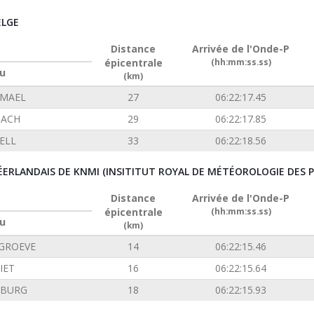
ELGE
Distance
Arrivée de l'Onde-P
épicentrale
(hh:mm:ss.ss)
u
(km)
EMAEL
27
06:22:17.45
ACH
29
06:22:17.85
ELL
33
06:22:18.56
ÉERLANDAIS DE KNMI (INSITITUT ROYAL DE MÉTÉOROLOGIE DES P
Distance
Arrivée de l'Onde-P
épicentrale
(hh:mm:ss.ss)
u
(km)
GROEVE
14
06:22:15.46
IET
16
06:22:15.64
NBURG
18
06:22:15.93