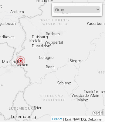
Leaflet
|
,
Esri, NAVTEQ, DeLorme