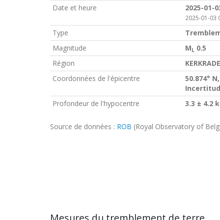
Date et heure
2025-01-0
2025-01-03 
Type
Tremblem
Magnitude
M
0.5
L
Région
KERKRADE
Coordonnées de l'épicentre
50.874° N,
Incertitu
Profondeur de l'hypocentre
3.3 ± 4.2 
Source de données :
ROB
(Royal Observatory of Bel
Mesures du tremblement de terre