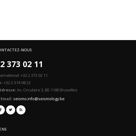
ONTACTEZ-NOUS
2 373 02 11
ternational: +32 2 373 02 11
x: +32 2 374 98 22
Adresse:
Av. Circulaire 3, BE-1180 Bruxelles
Email:
seismo.info@seismology.be
IENS