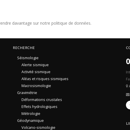
endre davantage sur notre politique de données.
RECHERCHE
C
Séismologie
0
Alerte sismique
Activité sismique
In
Aléas et risques sismiques
Fa
Macrosismologie
Gravimétrie
Déformations crustales
Effets hydrologiques
Métrologie
Géodynamique
L
Volcano-sismologie