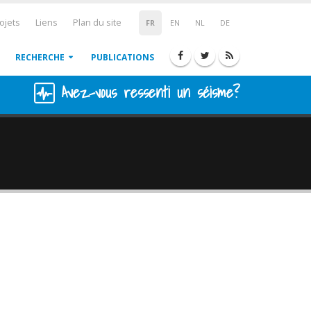
ojets
Liens
Plan du site
FR
EN
NL
DE
RECHERCHE
PUBLICATIONS
Avez-vous ressenti un séisme?