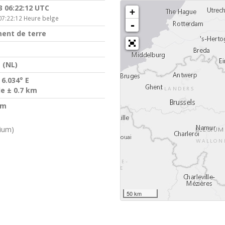
3 06:22:12 UTC
+
07:22:12 Heure belge
-
ent de terre
 (NL)
 6.034° E
de ± 0.7 km
km
gium)
50 km