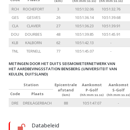
(km)
(hh:mm:ss.ss)
(hh:mm:ss.ss)
RCH
ROCHEFORT
3
10:51:32.06
10:51:32.76
GES
GESVES
26
10:51:36.14
10:51:39.68
CLA
CLAVIER
27
10:51:36.23
10:51:39.91
DOU
DOURBES
48
10:51:39.85
10:51:45.91
KLB
KALBORN
62
10:51:42.13
-
TNL
TERNELL
77
10:51:45.07
-
METINGEN DOOR HET DUITS SEISMOMETERNETWERK VAN
HET AARDBEVINGSSTATION BENSBERG (UNIVERSITEIT VAN
KEULEN, DUITSLAND)
Station
Epicentrale
Aankomst
Aankomst
afstand
P-Golf
S-Golf
Code
Plaats
(km)
(hh:mm:ss.ss)
(hh:mm:ss.ss
DRE
DREILÄGERBACH
88
10:51:47.07
-
Databeleid