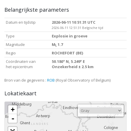
Belangrijkste parameters
Datum en tijdstip
2026-06-11 10:51:31 UTC
2026-06-11 12:51:31 Belgische tijd
Type
Explosie in groeve
Magnitude
M
1.7
L
Regio
ROCHEFORT (BE)
Coördinaten van
50.180° N, 5.249° E
het epicentrum
Onzekerheid ± 2.5 km
Bron van de gegevens :
ROB
(Royal Observatory of Belgium)
Lokatiekaart
+
-