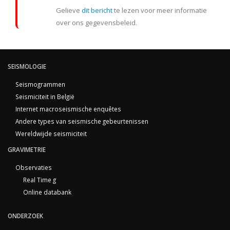
Gelieve
dit bericht
te lezen voor meer informatie
over ons gegevensbeleid.
SEISMOLOGIE
Seismogrammen
Seismiciteit in België
Internet macroseismische enquêtes
Andere types van seismische gebeurtenissen
Wereldwijde seismiciteit
GRAVIMETRIE
Observaties
Real Time g
Online databank
ONDERZOEK