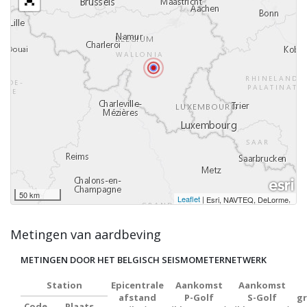
50 km
Leaflet
|
,
Esri, NAVTEQ, DeLorme
Metingen van aardbeving
METINGEN DOOR HET BELGISCH SEISMOMETERNETWERK
Station
Epicentrale
Aankomst
Aankomst
afstand
P-Golf
S-Golf
g
Code
Plaats