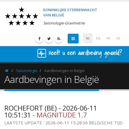
KONINKLIJKE STERRENWACHT
VAN BELGIË
Seismologie-Gravimetrie
NL
EN
FR
DE
Heeft u een aardbeving gevoeld?
Seismologie
Aardbevingen in België
Homepage
Aardbevingen in België
ROCHEFORT (BE) - 2026-06-11
10:51:31
- MAGNITUDE 1.7
LAATSTE UPDATE : 2026-06-11 15:28:36 BELGISCHE TIJD