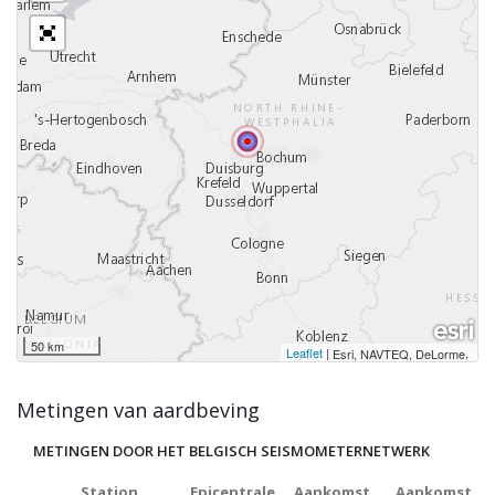
50 km
Leaflet
|
,
Esri, NAVTEQ, DeLorme
Metingen van aardbeving
METINGEN DOOR HET BELGISCH SEISMOMETERNETWERK
Station
Epicentrale
Aankomst
Aankomst