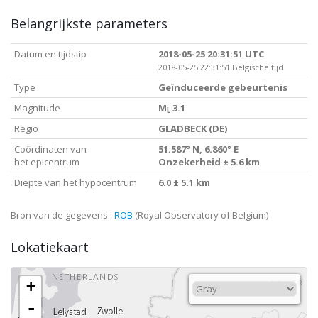
Belangrijkste parameters
Datum en tijdstip
2018-05-25 20:31:51 UTC
2018-05-25 22:31:51 Belgische tijd
Type
Geïnduceerde gebeurtenis
Magnitude
M
3.1
L
Regio
GLADBECK (DE)
Coördinaten van
51.587° N, 6.860° E
het epicentrum
Onzekerheid ± 5.6 km
Diepte van het hypocentrum
6.0 ± 5.1 km
Bron van de gegevens :
ROB
(Royal Observatory of Belgium)
Lokatiekaart
+
-