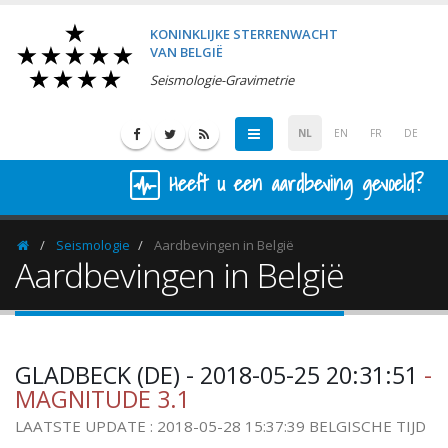
KONINKLIJKE STERRENWACHT
VAN BELGIË
Seismologie-Gravimetrie
NL
EN
FR
DE
Heeft u een aardbeving gevoeld?
Seismologie
Aardbevingen in België
Homepage
Aardbevingen in België
GLADBECK (DE) - 2018-05-25 20:31:51
-
MAGNITUDE 3.1
LAATSTE UPDATE : 2018-05-28 15:37:39 BELGISCHE TIJD