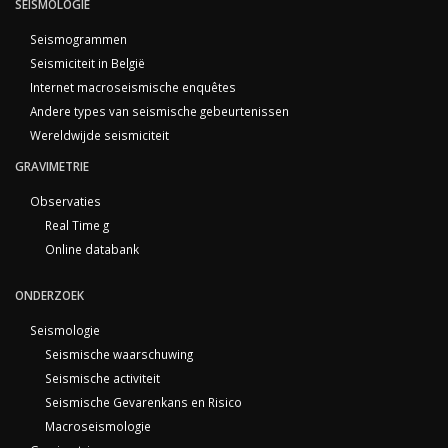
SEISMOLOGIE
Seismogrammen
Seismiciteit in België
Internet macroseismische enquêtes
Andere types van seismische gebeurtenissen
Wereldwijde seismiciteit
GRAVIMETRIE
Observaties
Real Time g
Online databank
ONDERZOEK
Seismologie
Seismische waarschuwing
Seismische activiteit
Seismische Gevarenkans en Risico
Macroseismologie