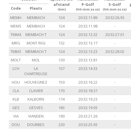
afstand
P-Golf
S-Golf
Code
Plaats
(km)
(hh:mm:ss.ss)
(hh:mm:ss.ss)
MEMH
MEMBACH
124
20:32:11.89
20:32:26.93
MEMS
MEMBACH
124
20:32:11.98
-
TMM4
MEMBACH T
124
20:32:12.32
20:32:27.01
MRG
MONT RIGI
132
20:32:13.17
-
TMM3
MEMBACH T
124
20:32:13.23
20:32:28.02
MOLT
MOL
130
20:32:13.81
-
LCH
LA
137
20:32:14.33
-
CHARTREUSE
HOU
HOUVEGNEZ
150
20:32:16.22
-
CLA
CLAVIER
170
20:32:18.37
-
KLB
KALBORN
174
20:32:19.23
-
GES
GESVES
183
20:32:19.93
-
VIA
VIANDEN
190
20:32:21.26
-
DOU
DOURBES
230
20:32:25.93
-