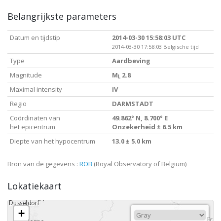
Belangrijkste parameters
Datum en tijdstip
2014-03-30 15:58:03 UTC
2014-03-30 17:58:03 Belgische tijd
Type
Aardbeving
Magnitude
M
2.8
L
Maximal intensity
IV
Regio
DARMSTADT
Coördinaten van
49.862° N, 8.700° E
het epicentrum
Onzekerheid ± 6.5 km
Diepte van het hypocentrum
13.0 ± 5.0 km
Bron van de gegevens :
ROB
(Royal Observatory of Belgium)
Lokatiekaart
+