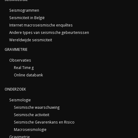
Seismogrammen
Seismiciteit in België
Internet macroseismische enquêtes
Andere types van seismische gebeurtenissen
Wereldwijde seismiciteit
GRAVIMETRIE
Observaties
Real Time g
Online databank
ONDERZOEK
Seismologie
Seismische waarschuwing
Seismische activiteit
Seismische Gevarenkans en Risico
Macroseismologie
Gravimetrie