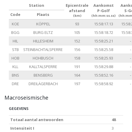
Station
Epicentrale
Aankomst
Aank
afstand
P-Golf
S-G
Code
Plaats
(km)
(hh:mm:ss.ss)
(hh:mm:
KOE
KÖPPEL
93
15:58:17.13
15:58:
BGG
BURG ELTZ
105
15:58:18.72
15:58:
HIL
HILLESHEIM
152
15:58:25.21
-
STB
STEINBACHTALSPERRE
156
15:58:25.58
-
HOB
HOHBUSCH
158
15:58:25.93
-
KLL
KALLTALSPERRE
191
15:58:29.88
-
BNS
BENSBERG
164
15:58:52.16
-
DRE
DREILÄGERBACH
197
15:58:58.92
-
Macroseismische
GEGEVENS
Totaal aantal antwoorden
48
Intensiteit I
3