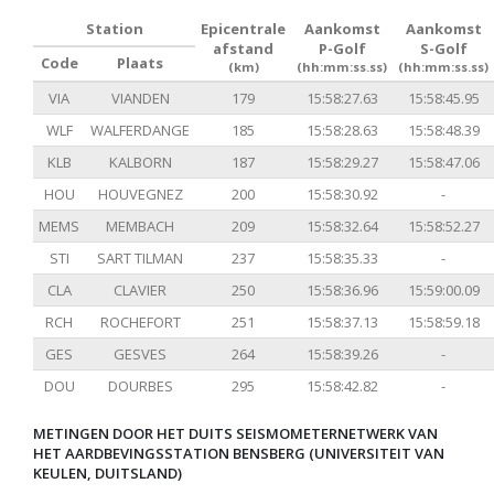
Station
Epicentrale
Aankomst
Aankomst
afstand
P-Golf
S-Golf
Code
Plaats
(km)
(hh:mm:ss.ss)
(hh:mm:ss.ss)
VIA
VIANDEN
179
15:58:27.63
15:58:45.95
WLF
WALFERDANGE
185
15:58:28.63
15:58:48.39
KLB
KALBORN
187
15:58:29.27
15:58:47.06
HOU
HOUVEGNEZ
200
15:58:30.92
-
MEMS
MEMBACH
209
15:58:32.64
15:58:52.27
STI
SART TILMAN
237
15:58:35.33
-
CLA
CLAVIER
250
15:58:36.96
15:59:00.09
RCH
ROCHEFORT
251
15:58:37.13
15:58:59.18
GES
GESVES
264
15:58:39.26
-
DOU
DOURBES
295
15:58:42.82
-
METINGEN DOOR HET DUITS SEISMOMETERNETWERK VAN
HET AARDBEVINGSSTATION BENSBERG (UNIVERSITEIT VAN
KEULEN, DUITSLAND)