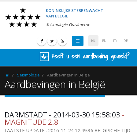
KONINKLIJKE STERRENWACHT
VAN BELGIË
Seismologie-Gravimetrie
NL
EN
FR
DE
Heeft u een aardbeving gevoeld?
Seismologie
Aardbevingen in België
Homepage
Aardbevingen in België
DARMSTADT - 2014-03-30 15:58:03
-
MAGNITUDE 2.8
LAATSTE UPDATE : 2016-11-24 12:49:36 BELGISCHE TIJD