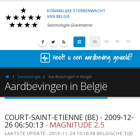
KONINKLIJKE STERRENWACHT
VAN BELGIË
Seismologie-Gravimetrie
NL
EN
FR
DE
Heeft u een aardbeving gevoeld?
Seismologie
Aardbevingen in België
Homepage
Aardbevingen in België
COURT-SAINT-ETIENNE (BE) - 2009-12-
26 06:50:13
- MAGNITUDE 2.5
LAATSTE UPDATE : 2016-11-24 10:16:38 BELGISCHE TIJD