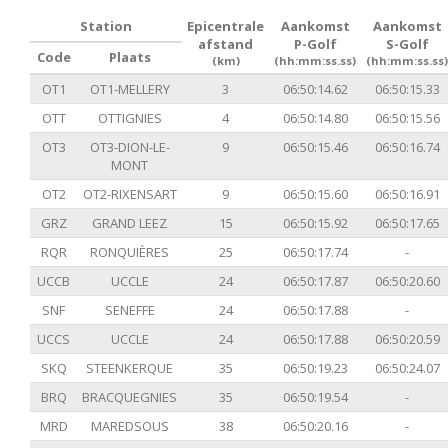
Station
Epicentrale
Aankomst
Aankomst
afstand
P-Golf
S-Golf
Code
Plaats
(km)
(hh:mm:ss.ss)
(hh:mm:ss.ss)
OT1
OT1-MELLERY
3
06:50:14.62
06:50:15.33
OTT
OTTIGNIES
4
06:50:14.80
06:50:15.56
OT3
OT3-DION-LE-
9
06:50:15.46
06:50:16.74
MONT
OT2
OT2-RIXENSART
9
06:50:15.60
06:50:16.91
GRZ
GRAND LEEZ
15
06:50:15.92
06:50:17.65
RQR
RONQUIÈRES
25
06:50:17.74
-
UCCB
UCCLE
24
06:50:17.87
06:50:20.60
SNF
SENEFFE
24
06:50:17.88
-
UCCS
UCCLE
24
06:50:17.88
06:50:20.59
SKQ
STEENKERQUE
35
06:50:19.23
06:50:24.07
BRQ
BRACQUEGNIES
35
06:50:19.54
-
MRD
MAREDSOUS
38
06:50:20.16
-