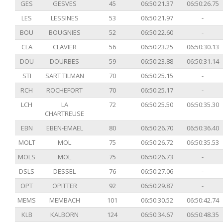
GES
GESVES
45
06:50:21.37
06:50:26.75
LES
LESSINES
53
06:50:21.97
-
BOU
BOUGNIES
52
06:50:22.60
-
CLA
CLAVIER
56
06:50:23.25
06:50:30.13
DOU
DOURBES
59
06:50:23.88
06:50:31.14
STI
SART TILMAN
70
06:50:25.15
-
RCH
ROCHEFORT
70
06:50:25.17
-
LCH
LA
72
06:50:25.50
06:50:35.30
CHARTREUSE
EBN
EBEN-EMAEL
80
06:50:26.70
06:50:36.40
MOLT
MOL
75
06:50:26.72
06:50:35.53
MOLS
MOL
75
06:50:26.73
-
DSLS
DESSEL
76
06:50:27.06
-
OPT
OPITTER
92
06:50:29.87
-
MEMS
MEMBACH
101
06:50:30.52
06:50:42.74
KLB
KALBORN
124
06:50:34.67
06:50:48.35