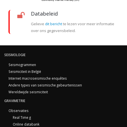
Databeleid
Gelieve
dit bericht
te lezen voor meer informatie
over ons gegevensbeleid.
SEISMOLOGIE
Seismogrammen
Seismiciteit in België
Internet macroseismische enquêtes
Andere types van seismische gebeurtenissen
Wereldwijde seismiciteit
GRAVIMETRIE
Observaties
Real Time g
Online databank