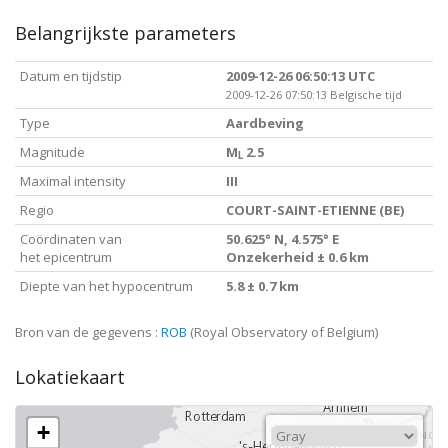
Belangrijkste parameters
Datum en tijdstip
2009-12-26 06:50:13 UTC
2009-12-26 07:50:13 Belgische tijd
Type
Aardbeving
Magnitude
M
2.5
L
Maximal intensity
III
Regio
COURT-SAINT-ETIENNE (BE)
Coördinaten van
50.625° N, 4.575° E
het epicentrum
Onzekerheid ± 0.6 km
Diepte van het hypocentrum
5.8 ± 0.7 km
Bron van de gegevens :
ROB
(Royal Observatory of Belgium)
Lokatiekaart
+