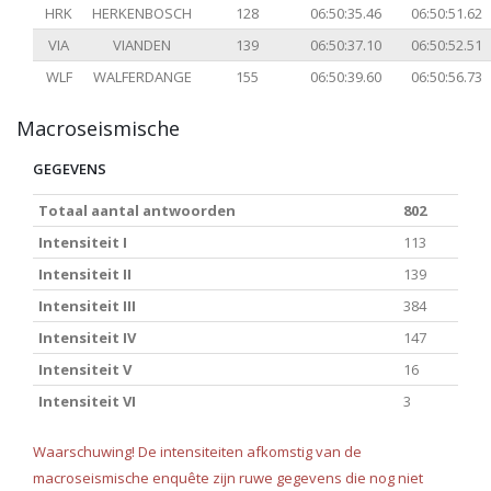
HRK
HERKENBOSCH
128
06:50:35.46
06:50:51.62
VIA
VIANDEN
139
06:50:37.10
06:50:52.51
WLF
WALFERDANGE
155
06:50:39.60
06:50:56.73
Macroseismische
GEGEVENS
Totaal aantal antwoorden
802
Intensiteit I
113
Intensiteit II
139
Intensiteit III
384
Intensiteit IV
147
Intensiteit V
16
Intensiteit VI
3
Waarschuwing! De intensiteiten afkomstig van de
macroseismische enquête zijn ruwe gegevens die nog niet