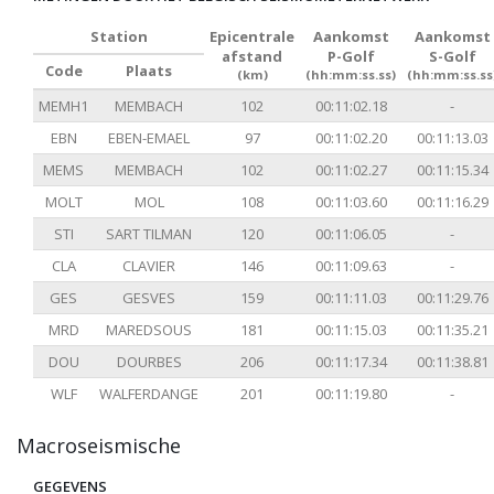
Station
Epicentrale
Aankomst
Aankomst
afstand
P-Golf
S-Golf
Code
Plaats
(km)
(hh:mm:ss.ss)
(hh:mm:ss.ss
MEMH1
MEMBACH
102
00:11:02.18
-
EBN
EBEN-EMAEL
97
00:11:02.20
00:11:13.03
MEMS
MEMBACH
102
00:11:02.27
00:11:15.34
MOLT
MOL
108
00:11:03.60
00:11:16.29
STI
SART TILMAN
120
00:11:06.05
-
CLA
CLAVIER
146
00:11:09.63
-
GES
GESVES
159
00:11:11.03
00:11:29.76
MRD
MAREDSOUS
181
00:11:15.03
00:11:35.21
DOU
DOURBES
206
00:11:17.34
00:11:38.81
WLF
WALFERDANGE
201
00:11:19.80
-
Macroseismische
GEGEVENS