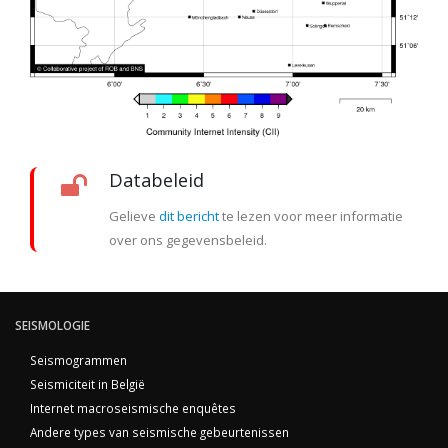
Databeleid
Gelieve
dit bericht
te lezen voor meer informatie
over ons gegevensbeleid.
SEISMOLOGIE
Seismogrammen
Seismiciteit in België
Internet macroseismische enquêtes
Andere types van seismische gebeurtenissen