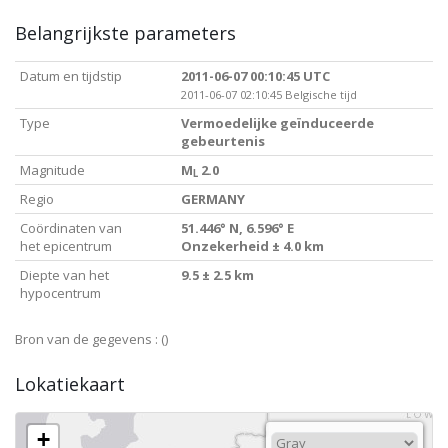
Belangrijkste parameters
Datum en tijdstip
2011-06-07 00:10:45 UTC
2011-06-07 02:10:45 Belgische tijd
Type
Vermoedelijke geïnduceerde
gebeurtenis
Magnitude
M
2.0
L
Regio
GERMANY
Coördinaten van
51.446° N, 6.596° E
het epicentrum
Onzekerheid ± 4.0 km
Diepte van het
9.5 ± 2.5 km
hypocentrum
Bron van de gegevens :
()
Lokatiekaart
+