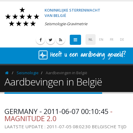
KONINKLIJKE STERRENWACHT
VAN BELGIË
Seismologie-Gravimetrie
NL
EN
FR
DE
Heeft u een aardbeving gevoeld?
Seismologie
Aardbevingen in België
Homepage
Aardbevingen in België
GERMANY - 2011-06-07 00:10:45
-
MAGNITUDE 2.0
LAATSTE UPDATE : 2011-07-05 08:02:30 BELGISCHE TIJD