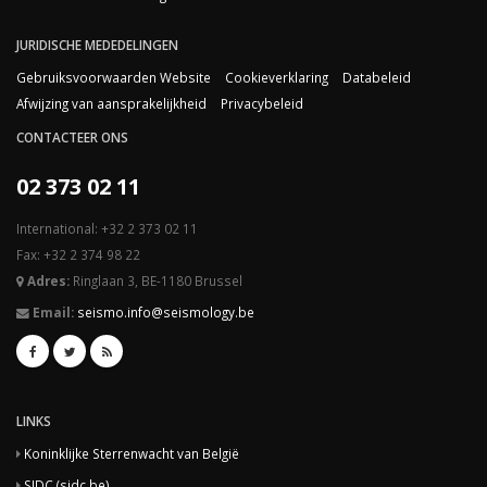
JURIDISCHE MEDEDELINGEN
Gebruiksvoorwaarden Website
Cookieverklaring
Databeleid
Afwijzing van aansprakelijkheid
Privacybeleid
CONTACTEER ONS
02 373 02 11
International: +32 2 373 02 11
Fax: +32 2 374 98 22
Adres:
Ringlaan 3, BE-1180 Brussel
Email:
seismo.info@seismology.be
LINKS
Koninklijke Sterrenwacht van België
SIDC (sidc.be)