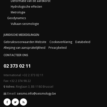
Deformatie van de aardkorst
Hydrologische effecten
Metrologie
Geodynamics
Vulkaan-seismologie
JURIDISCHE MEDEDELINGEN
Gebruiksvoorwaarden Website
Cookieverklaring
Databeleid
Afwijzing van aansprakelijkheid
Privacybeleid
CONTACTEER ONS
02 373 02 11
International: +32 2 373 02 11
Fax: +32 2 374 98 22
Adres:
Ringlaan 3, BE-1180 Brussel
Email:
seismo.info@seismology.be