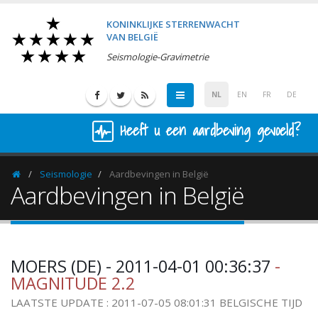
KONINKLIJKE STERRENWACHT
VAN BELGIË
Seismologie-Gravimetrie
NL
EN
FR
DE
Heeft u een aardbeving gevoeld?
Seismologie
Aardbevingen in België
Homepage
Aardbevingen in België
MOERS (DE) - 2011-04-01 00:36:37
-
MAGNITUDE 2.2
LAATSTE UPDATE : 2011-07-05 08:01:31 BELGISCHE TIJD