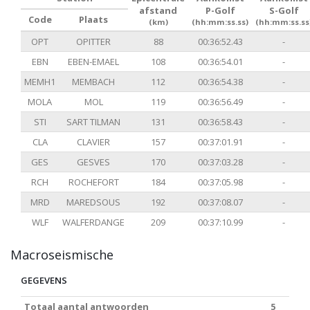
afstand
P-Golf
S-Golf
Code
Plaats
(km)
(hh:mm:ss.ss)
(hh:mm:ss.ss
OPT
OPITTER
88
00:36:52.43
-
EBN
EBEN-EMAEL
108
00:36:54.01
-
MEMH1
MEMBACH
112
00:36:54.38
-
MOLA
MOL
119
00:36:56.49
-
STI
SART TILMAN
131
00:36:58.43
-
CLA
CLAVIER
157
00:37:01.91
-
GES
GESVES
170
00:37:03.28
-
RCH
ROCHEFORT
184
00:37:05.98
-
MRD
MAREDSOUS
192
00:37:08.07
-
WLF
WALFERDANGE
209
00:37:10.99
-
Macroseismische
GEGEVENS
Totaal aantal antwoorden
5