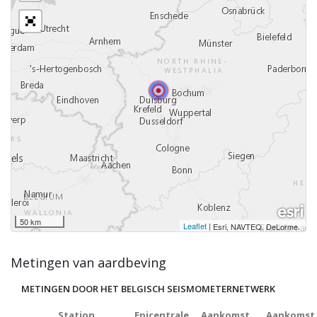
50 km
Leaflet
|
,
Esri, NAVTEQ, DeLorme
Metingen van aardbeving
METINGEN DOOR HET BELGISCH SEISMOMETERNETWERK
Station
Epicentrale
Aankomst
Aankomst