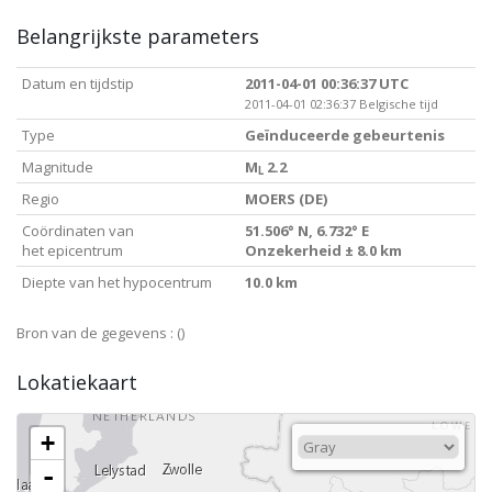
Belangrijkste parameters
Datum en tijdstip
2011-04-01 00:36:37 UTC
2011-04-01 02:36:37 Belgische tijd
Type
Geïnduceerde gebeurtenis
Magnitude
M
2.2
L
Regio
MOERS (DE)
Coördinaten van
51.506° N, 6.732° E
het epicentrum
Onzekerheid ± 8.0 km
Diepte van het hypocentrum
10.0 km
Bron van de gegevens :
()
Lokatiekaart
+
-