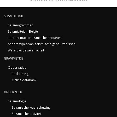
SEISMOLOGIE
Seismogrammen
Seismiciteit in België
Internet macroseismische enquêtes
Andere types van seismische gebeurtenissen
Wereldwijde seismiciteit
GRAVIMETRIE
Observaties
Real Time g
Online databank
ONDERZOEK
Seismologie
Seismische waarschuwing
Seismische activiteit