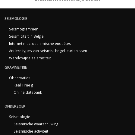
SEISMOLOGIE
Seismogrammen
Seismiciteit in België
Internet macroseismische enquêtes
Andere types van seismische gebeurtenissen
Wereldwijde seismiciteit
GRAVIMETRIE
Observaties
Real Time g
Online databank
ONDERZOEK
Seismologie
Seismische waarschuwing
Seismische activiteit