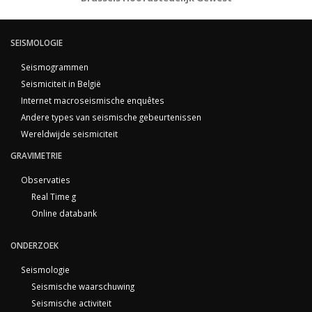
SEISMOLOGIE
Seismogrammen
Seismiciteit in België
Internet macroseismische enquêtes
Andere types van seismische gebeurtenissen
Wereldwijde seismiciteit
GRAVIMETRIE
Observaties
Real Time g
Online databank
ONDERZOEK
Seismologie
Seismische waarschuwing
Seismische activiteit