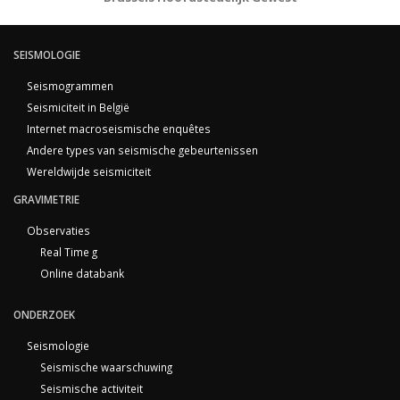
SEISMOLOGIE
Seismogrammen
Seismiciteit in België
Internet macroseismische enquêtes
Andere types van seismische gebeurtenissen
Wereldwijde seismiciteit
GRAVIMETRIE
Observaties
Real Time g
Online databank
ONDERZOEK
Seismologie
Seismische waarschuwing
Seismische activiteit