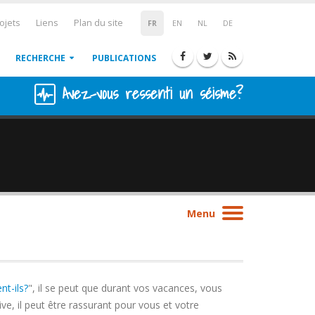
ojets
Liens
Plan du site
FR
EN
NL
DE
RECHERCHE
PUBLICATIONS
Avez-vous ressenti un séisme?
Menu
nt-ils?
", il se peut que durant vos vacances, vous
ve, il peut être rassurant pour vous et votre