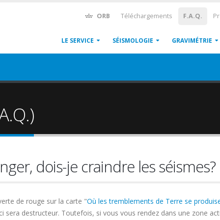
ORB
Téléchargements
F.A.Q.
Pr
LE SERVICE
SÉISMOLOGIE
GRAVIMÉTRIE
A.Q.)
anger, dois-je craindre les séismes?
erte de rouge sur la carte "
Où les tremblements de Terre se produise
ci sera destructeur. Toutefois, si vous vous rendez dans une zone acti