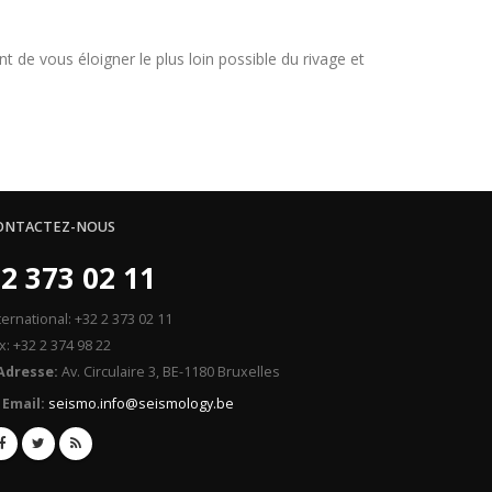
t de vous éloigner le plus loin possible du rivage et
ONTACTEZ-NOUS
2 373 02 11
ternational: +32 2 373 02 11
x: +32 2 374 98 22
Adresse:
Av. Circulaire 3, BE-1180 Bruxelles
Email:
seismo.info@seismology.be