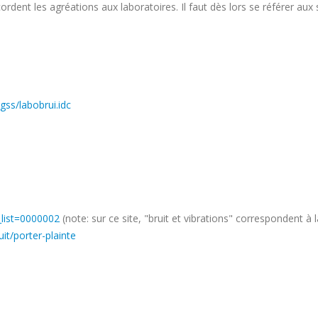
rdent les agréations aux laboratoires. Il faut dès lors se référer aux
gss/labobrui.idc
_list=0000002
(note: sur ce site, "bruit et vibrations" correspondent à 
it/porter-plainte