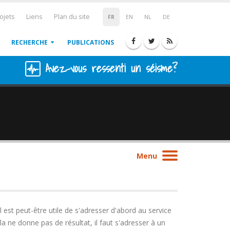
ojets
Liens
Plan du site
FR
EN
NL
DE
RECHERCHE
PUBLICATIONS
Avez-vous ressenti un séisme?
Menu
est peut-être utile de s'adresser d'abord au service
a ne donne pas de résultat, il faut s'adresser à un