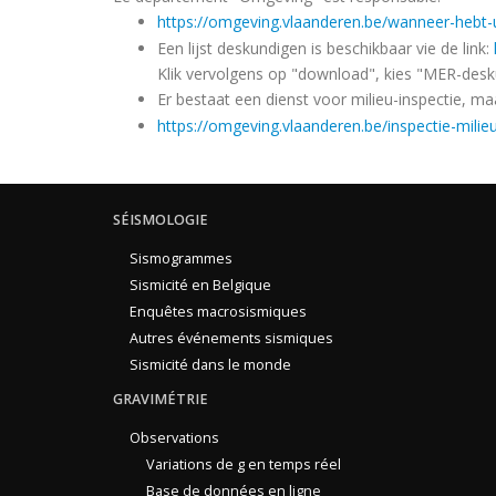
https://omgeving.vlaanderen.be/wanneer-hebt-
Een lijst deskundigen is beschikbaar vie de link:
Klik vervolgens op "download", kies "MER-deskund
Er bestaat een dienst voor milieu-inspectie, m
https://omgeving.vlaanderen.be/inspectie-mili
SÉISMOLOGIE
Sismogrammes
Sismicité en Belgique
Enquêtes macrosismiques
Autres événements sismiques
Sismicité dans le monde
GRAVIMÉTRIE
Observations
Variations de g en temps réel
Base de données en ligne