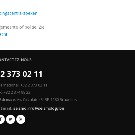
idingscentra-zoeken
emeente of politie. Zie:
echt
ONTACTEZ-NOUS
2 373 02 11
ternational: +32 2 373 02 11
x: +32 2 374 98 22
Adresse:
Av. Circulaire 3, BE-1180 Bruxelles
Email:
seismo.info@seismology.be