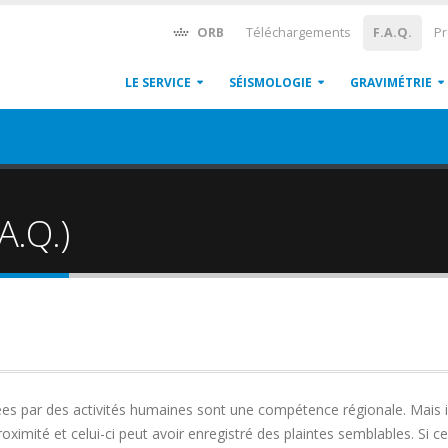
ORB
Téléchargements
F.A.Q.
Pr
LE SERVICE
SÉISMOLOGIE
GRAVIMÉTRIE
A.Q.)
es par des activités humaines sont une compétence régionale. Mais il 
mité et celui-ci peut avoir enregistré des plaintes semblables. Si cel