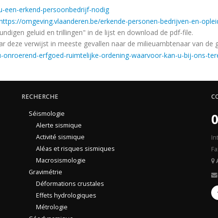
u-een-erkend-persoonbedrijf-nodig
https://omgeving.vlaanderen.be/erkende-personen-bedrijven-en-ople
igen geluid en trillingen" in de lijst en download de pdf-file.
aar deze verwijst in meeste gevallen naar de milieuambtenaar van de g
eu-onroerend-erfgoed-ruimtelijke-ordening-waarvoor-kan-u-bij-ons-ter
RECHERCHE
C
Séismologie
0
Alerte sismique
Activité sismique
In
Aléas et risques sismiques
Fa
Macrosismologie
Gravimétrie
Déformations crustales
Effets hydrologiques
Métrologie