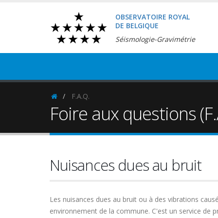
OBSERVATOIRE ROYAL
DE BELGIQUE
Séismologie-Gravimétrie
F.A.Q.
Homepage
Foire aux questions (F.
Nuisances dues au bruit
Les nuisances dues au bruit ou à des vibrations causé
environnement de la commune. C'est un service de proxi