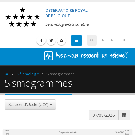
OBSERVATOIRE ROYAL
DE BELGIQUE
Séismologie-Gravimétrie
FR
EN
NL
DE
Avez-vous ressenti un séisme?
Séismologie
Sismogrammes
Homepage
Sismogrammes
Station d'Uccle
(UCC)
Heure
Heure
Composante verticale
2026-08-07
600
1,200
UTC
belge