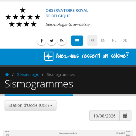
OBSERVATOIRE ROYAL
DE BELGIQUE
Séismologie-Gravimétrie
FR
EN
NL
DE
Avez-vous ressenti un séisme?
Séismologie
Sismogrammes
Homepage
Sismogrammes
Station d'Uccle
(UCC)
Heure
Heure
Composante verticale
2026-08-10
600
1,200
UTC
belge