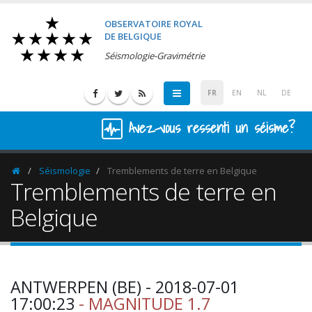
OBSERVATOIRE ROYAL
DE BELGIQUE
Séismologie-Gravimétrie
FR
EN
NL
DE
Avez-vous ressenti un séisme?
Séismologie
Tremblements de terre en Belgique
Homepage
Tremblements de terre en
Belgique
ANTWERPEN (BE) - 2018-07-01
17:00:23
- MAGNITUDE 1.7