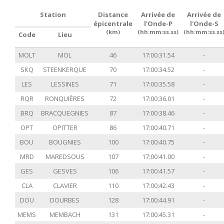
Station
Distance
Arrivée de
Arrivée de
épicentrale
l'Onde-P
l'Onde-S
(km)
(hh:mm:ss.ss)
(hh:mm:ss.ss
Code
Lieu
MOLT
MOL
46
17:00:31.54
-
SKQ
STEENKERQUE
70
17:00:34.52
-
LES
LESSINES
71
17:00:35.58
-
RQR
RONQUIÈRES
72
17:00:36.01
-
BRQ
BRACQUEGNIES
87
17:00:38.46
-
OPT
OPITTER
86
17:00:40.71
-
BOU
BOUGNIES
100
17:00:40.75
-
MRD
MAREDSOUS
107
17:00:41.00
-
GES
GESVES
106
17:00:41.57
-
CLA
CLAVIER
110
17:00:42.43
-
DOU
DOURBES
128
17:00:44.91
-
MEMS
MEMBACH
131
17:00:45.31
-